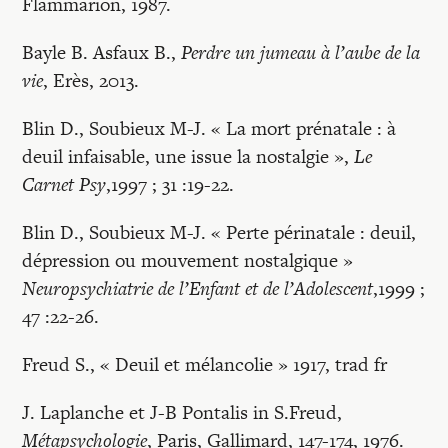
Flammarion, 1987.
Bayle B. Asfaux B.,
Perdre un jumeau à l’aube de la
vie
, Erès, 2013.
Blin D., Soubieux M-J. « La mort prénatale : à
deuil infaisable, une issue la nostalgie »,
Le
Carnet Psy
,1997 ; 31 :19-22.
Blin D., Soubieux M-J. « Perte périnatale : deuil,
dépression ou mouvement nostalgique »
Neuropsychiatrie de l’Enfant et de l’Adolescent
,1999 ;
47 :22-26.
Freud S., « Deuil et mélancolie » 1917, trad fr
J. Laplanche et J-B Pontalis in S.Freud,
Métapsychologie
, Paris, Gallimard, 147-174, 1976.