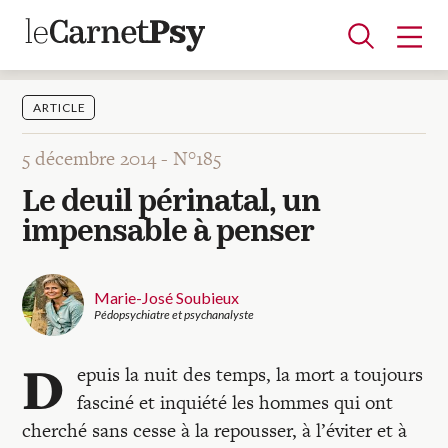
ARTICLE
5 décembre 2014 -
N°185
Articles
Le deuil périnatal, un
A la une
Adolescence
Dispositif
Enfance
Périnatalité
Psychanalyse
Psychopathologie
Soin
impensable à penser
Dossiers
Marie-José Soubieux
Auteurs
Pédopsychiatre et psychanalyste
D
epuis la nuit des temps, la mort a toujours
Blocs-notes
fasciné et inquiété les hommes qui ont
cherché sans cesse à la repousser, à l’éviter et à