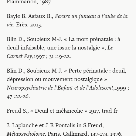
Flammarion, 1987.
Bayle B. Asfaux B.,
Perdre un jumeau à l’aube de la
vie
, Erès, 2013.
Blin D., Soubieux M-J. « La mort prénatale : à
deuil infaisable, une issue la nostalgie »,
Le
Carnet Psy
,1997 ; 31 :19-22.
Blin D., Soubieux M-J. « Perte périnatale : deuil,
dépression ou mouvement nostalgique »
Neuropsychiatrie de l’Enfant et de l’Adolescent
,1999 ;
47 :22-26.
Freud S., « Deuil et mélancolie » 1917, trad fr
J. Laplanche et J-B Pontalis in S.Freud,
Métapsychologie
, Paris, Gallimard, 147-174, 1976.