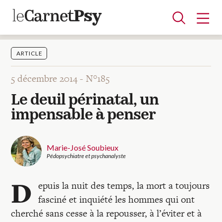
ARTICLE
5 décembre 2014 -
N°185
Articles
Le deuil périnatal, un
A la une
Adolescence
Dispositif
Enfance
Périnatalité
Psychanalyse
Psychopathologie
Soin
impensable à penser
Dossiers
Marie-José Soubieux
Auteurs
Pédopsychiatre et psychanalyste
D
epuis la nuit des temps, la mort a toujours
Blocs-notes
fasciné et inquiété les hommes qui ont
cherché sans cesse à la repousser, à l’éviter et à