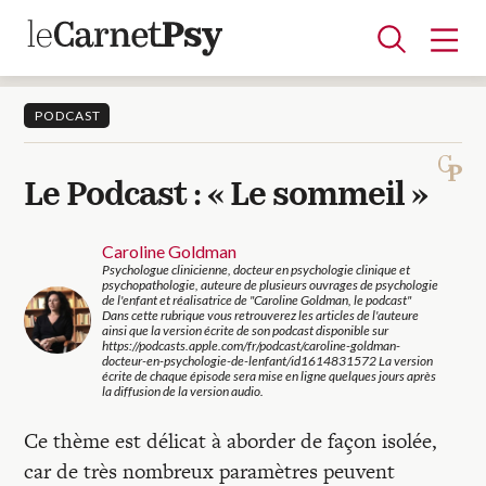
PODCAST
Articles
Le Podcast : « Le sommeil »
A la une
Adolescence
Dispositif
Enfance
Périnatalité
Psychanalyse
Psychopathologie
Soin
Caroline Goldman
Dossiers
Psychologue clinicienne, docteur en psychologie clinique et
psychopathologie, auteure de plusieurs ouvrages de psychologie
de l'enfant et réalisatrice de "Caroline Goldman, le podcast"
Dans cette rubrique vous retrouverez les articles de l'auteure
Auteurs
ainsi que la version écrite de son podcast disponible sur
https://podcasts.apple.com/fr/podcast/caroline-goldman-
docteur-en-psychologie-de-lenfant/id1614831572 La version
écrite de chaque épisode sera mise en ligne quelques jours après
la diffusion de la version audio.
Blocs-notes
Ce thème est délicat à aborder de façon isolée,
car de très nombreux paramètres peuvent