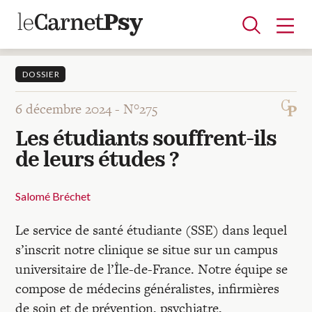
DOSSIER
6 décembre 2024 -
N°275
Articles
Les étudiants souffrent-ils
A la une
Adolescence
Dispositif
Enfance
Périnatalité
Psychanalyse
Psychopathologie
Soin
de leurs études ?
Dossiers
Salomé Bréchet
Auteurs
Le service de santé étudiante (SSE) dans lequel
s’inscrit notre clinique se situe sur un campus
Blocs-notes
universitaire de l’Île-de-France. Notre équipe se
compose de médecins généralistes, infirmières
de soin et de prévention, psychiatre,