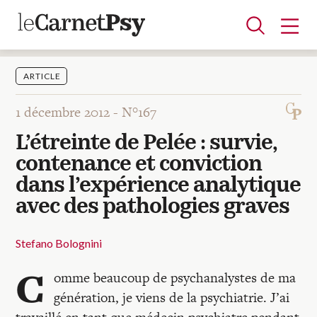
ARTICLE
1 décembre 2012 -
N°167
Articles
L’étreinte de Pelée : survie,
A la une
Adolescence
Dispositif
Enfance
Périnatalité
Psychanalyse
Psychopathologie
Soin
contenance et conviction
Dossiers
dans l’expérience analytique
avec des pathologies graves
Auteurs
Stefano Bolognini
Blocs-notes
C
omme beaucoup de psychanalystes de ma
génération, je viens de la psychiatrie. J’ai