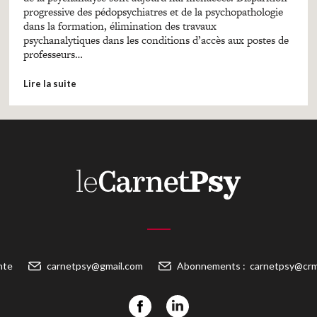
progressive des pédopsychiatres et de la psychopathologie
dans la formation, élimination des travaux
psychanalytiques dans les conditions d’accès aux postes de
professeurs…
Lire la suite
nte
carnetpsy@gmail.com
Abonnements :
carnetpsy@crm-