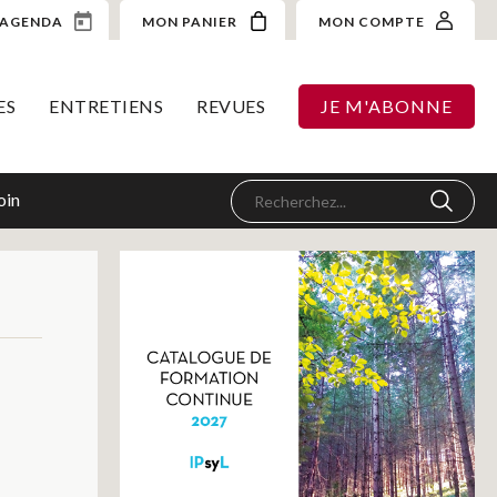
AGENDA
MON PANIER
MON COMPTE
ES
ENTRETIENS
REVUES
JE M'ABONNE
oin