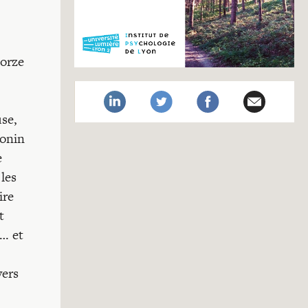
torze
use,
tonin
e
les
ire
t
t… et
vers