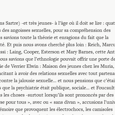
 Sartre) -et très jeunes- à l’âge où il doit se lire : qua
s des angoisses sexuelles, pour sa compréhension des
 savions toute la théorie et enragions du fait que la
ité. Et puis nous avons cherché plus loin : Reich, Marc
ussi : Laing, Cooper, Esterson et Mary Barnes, cette An
us savions que l’ethnologie pouvait offrir une porte d
 de Verrier Elwin : Maison des jeunes chez les Muria, 
citant à avoir des relations sexuelles avec tout partena
 contre la jalousie sexuelle… et nous pensions que c’étai
s que la psychiatrie était publique, sociale… et Foucaul
s les choses -surtout lorsqu’ils sont prononcés par des
e pour tous », avec ou « sans divan », accusions l’uni
mémoire que provoquent les électrochocs, les camisoles