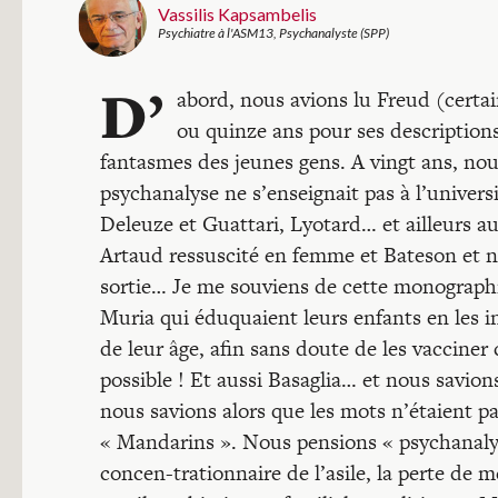
Vassilis Kapsambelis
Psychiatre à l'ASM13, Psychanalyste (SPP)
D’
abord, nous avions lu Freud (certains
ou quinze ans pour ses description
fantasmes des jeunes gens. A vingt ans, nous
psychanalyse ne s’enseignait pas à l’univers
Deleuze et Guattari, Lyotard… et ailleurs a
Artaud ressuscité en femme et Bateson et no
sortie… Je me souviens de cette monographie
Muria qui éduquaient leurs enfants en les in
de leur âge, afin sans doute de les vacciner
possible ! Et aussi Basaglia… et nous savion
nous savions alors que les mots n’étaient pa
« Mandarins ». Nous pensions « psychanalys
concen-trationnaire de l’asile, la perte de 