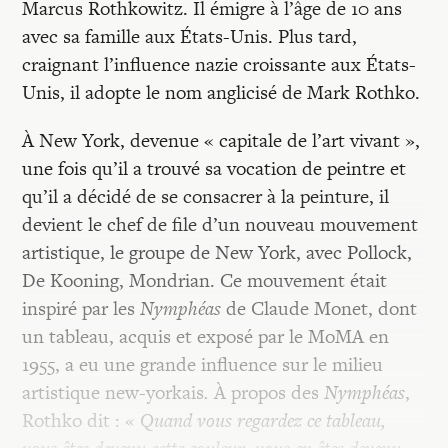
Marcus Rothkowitz. Il émigre à l’âge de 10 ans
avec sa famille aux États-Unis. Plus tard,
craignant l’influence nazie croissante aux États-
Unis, il adopte le nom anglicisé de Mark Rothko.
À New York, devenue « capitale de l’art vivant »,
une fois qu’il a trouvé sa vocation de peintre et
qu’il a décidé de se consacrer à la peinture, il
devient le chef de file d’un nouveau mouvement
artistique, le groupe de New York, avec Pollock,
De Kooning, Mondrian. Ce mouvement était
inspiré par les
Nymphéas
de Claude Monet, dont
un tableau, acquis et exposé par le MoMA
en
1955, a eu une grande influence sur le milieu
artistique new-yorkais
.
À propos des
Nymphéas
,
Rothko dit : «
Quand vous regardez ce tableau,