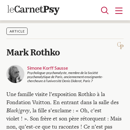
ARTICLE
Articles
Mark Rothko
A la une
Adolescence
Dispositif
Enfance
Périnatalité
Psychanalyse
Psychopathologie
Soin
Dossiers
Simone Korff Sausse
Psychologue-psychanalyste, membre de la Société
psychanalytique de Paris, anciennement enseignante-
chercheure à l’université Denis Diderot, Paris 7
Auteurs
Une famille visite l’exposition Rothko à la
Fondation Vuitton. En entrant dans la salle des
Blocs-notes
Black/grey
, la fille s’exclame : « Oh, c’est
violet ! ». Son frère et son père rétorquent : Mais
non, qu’est-ce que tu racontes ! Ce n’est pas