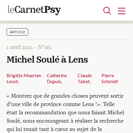
ARTICLE
1 avril 2012 -
N°161
Articles
Michel Soulé à Lens
A la une
Adolescence
Dispositif
Enfance
Périnatalité
Psychanalyse
Psychopathologie
Soin
Dossiers
Brigitte Maerten
Catherine
Claude
Pierre
Lesot
Dupuis
Tabet
Schmidt
Auteurs
« Montrez que de grandes choses peuvent sortir
d’une ville de province comme Lens !». Telle
Blocs-notes
était la recommandation que nous faisait Michel
Soulé, nous encourageant à réaliser la recherche
qui lui tenait tant à cœur au sujet de la