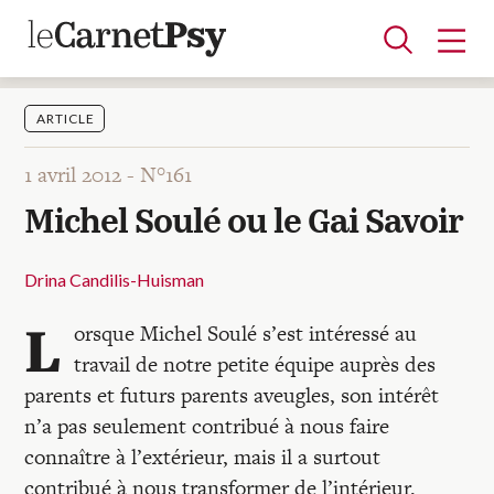
ARTICLE
1 avril 2012 -
N°161
Articles
Michel Soulé ou le Gai Savoir
A la une
Adolescence
Dispositif
Enfance
Périnatalité
Psychanalyse
Psychopathologie
Soin
Dossiers
Drina Candilis-Huisman
L
orsque Michel Soulé s’est intéressé au
Auteurs
travail de notre petite équipe auprès des
parents et futurs parents aveugles, son intérêt
Blocs-notes
n’a pas seulement contribué à nous faire
connaître à l’extérieur, mais il a surtout
contribué à nous transformer de l’intérieur.