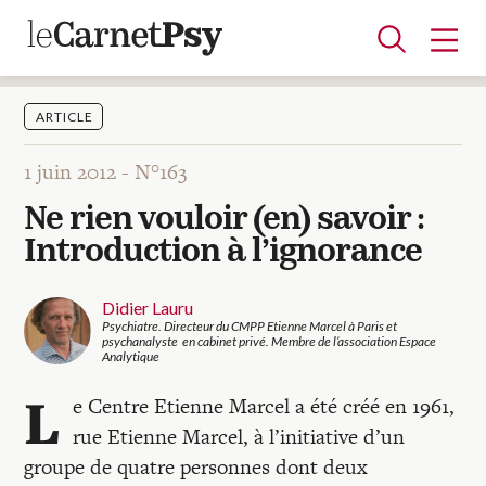
ARTICLE
1 juin 2012 -
N°163
Articles
Ne rien vouloir (en) savoir :
A la une
Adolescence
Dispositif
Enfance
Périnatalité
Psychanalyse
Psychopathologie
Soin
Introduction à l’ignorance
Dossiers
Didier Lauru
Psychiatre. Directeur du CMPP Etienne Marcel à Paris et
Auteurs
psychanalyste en cabinet privé. Membre de l’association Espace
Analytique
L
e Centre Etienne Marcel a été créé en 1961,
Blocs-notes
rue Etienne Marcel, à l’initiative d’un
groupe de quatre personnes dont deux