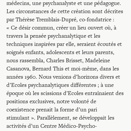
Recherches
médecins, une psychanalyste et une pédagogue.
Les circonstances de cette création sont décrites
par Thérèse Tremblais-Dupré, co-fondatrice :
Entretiens
« Ce désir commun, créer un lieu ouvert où, à
travers la pensée psychanalytique et les
Revues
techniques inspirées par elle, seraient écoutés et
soignés enfants, adolescents et leurs parents,
nous rassembla, Charles Brisset, Madeleine
Colloque
Casanova, Bernard This et moi-même, dans les
années 1960. Nous venions d’horizons divers et
Mon panier
d’Ecoles psychanalytiques différentes ; à une
époque où les scissions d’Ecoles entraînaient des
positions exclusives, notre volonté de
Mon compte
coexistence prenait la forme d’un pari
stimulant ». Parallèlement, se développait les
activités d’un Centre Médico-Psycho-