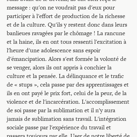
Recherches
message : qu'on ne voudrait pas d'eux pour
participer à l'effort de production de la richesse
Entretiens
et de la culture. Qu'ils y restent donc dans leurs
banlieues ravagées par le chômage ! La rancune
et la haine, ils en ont tous ressenti l'excitation à
Revues
l'heure d'une adolescence sans espoir
d'émancipation. Alors s'est formée la volonté de
Colloque
se venger, alors ils ont appris à conchier la
culture et la pensée. La délinquance et le trafic
de « stups », cela passe par des apprentissages et
Mon panier
ils en ont payé le prix fort, celui de la peur, de la
violence et de l'incarcération. L'accomplissement
Mon compte
de soi passe par la sublimation et il n'y aura
jamais de sublimation sans travail. L'intégration
sociale passe par l'expérience du travail et
passera toujours par elle. User de notre liberté de