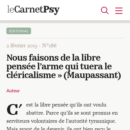
ÉDITORIAL
2 février 2015 -
N°186
Articles
Nous faisons de la libre
A la une
Adolescence
Dispositif
Enfance
Périnatalité
Psychanalyse
Psychopathologie
Soin
pensée l’arme qui tuera le
Dossiers
cléricalisme » (Maupassant)
Auteurs
Auteur
C'
est la libre pensée qu'ils ont voulu
Blocs-notes
abattre. Parce qu'ils se sont promus en
serviteurs volontaires de l'autorité tyrannique.
Mais avant de le devenir, ils ont bien reçu le