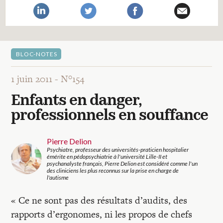
Recherches
Entretiens
BLOC-NOTES
Revues
1 juin 2011 -
N°154
Enfants en danger,
Colloque
professionnels en souffance
Mon panier
Pierre Delion
Psychiatre, professeur des universités-praticien hospitalier
émérite en pédopsychiatrie à l'université Lille-II et
psychanalyste français, Pierre Delion est considéré comme l'un
des cliniciens les plus reconnus sur la prise en charge de
Mon compte
l'autisme
« Ce ne sont pas des résultats d’audits, des
rapports d’ergonomes, ni les propos de chefs