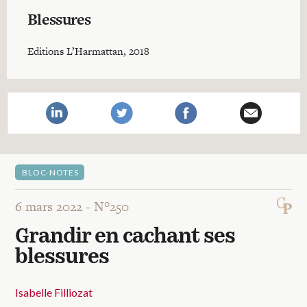
Recherches
Blessures
Entretiens
Editions L’Harmattan, 2018
Revues
Colloque
BLOC-NOTES
Mon panier
6 mars 2022 -
N°250
Grandir en cachant ses
Mon compte
blessures
Isabelle Filliozat