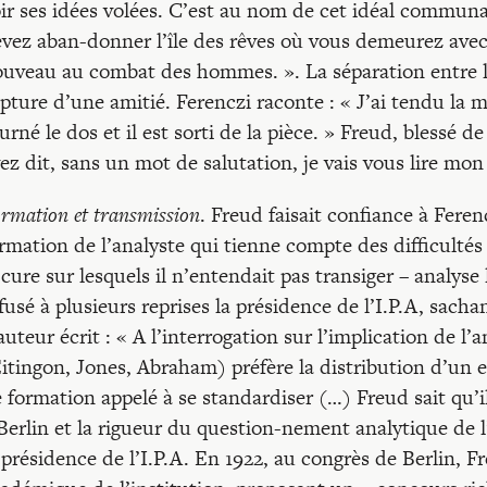
ir ses idées volées. C’est au nom de cet idéal commun
vez aban-donner l’île des rêves où vous demeurez avec
uveau au combat des hommes. ». La séparation entre 
pture d’une amitié. Ferenczi raconte : « J’ai tendu la 
urné le dos et il est sorti de la pièce. » Freud, blessé d
ez dit, sans un mot de salutation, je vais vous lire mo
rmation et transmission
. Freud faisait confiance à Feren
rmation de l’analyste qui tienne compte des difficulté
 cure sur lesquels il n’entendait pas transiger – analyse
fusé à plusieurs reprises la présidence de l’I.P.A, sachan
auteur écrit : « A l’interrogation sur l’implication de l’
itingon, Jones, Abraham) préfère la distribution d’un 
 formation appelé à se standardiser (…) Freud sait qu’il
Berlin et la rigueur du question-nement analytique de
 présidence de l’I.P.A. En 1922, au congrès de Berlin, F