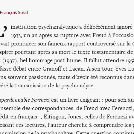
François Solal
L’
institution psychanalytique a délibérément ignoré
1933, un an après sa rupture avec Freud à l’occas
vait prononcer son fameux rapport controversé sur la
spirer pourtant après sa mort le texte testamentaire d
n
(1937), bel hommage post-hume. Il fallut attendre 1958
fasse débat entre Granoff et Lacan. A son tour, Yves Lu
ens souvent passionnés, faute d’avoir été reconnus dans
éré la transmission de la psychanalyse.
pardonnable Ferenczi
est un livre exigeant : pour son a
ensemble des correspondances de Freud avec Ferenczi,
édit en français -, Eitingon, Jones, celles de Ferenczi 
oisant ces lectures, l’auteur cherche à comprendre les 
ansmission de la psychanalyse. Cette question continue