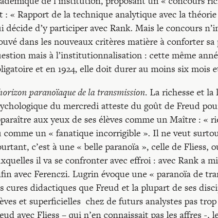
adémique de l’institution, proposant un « concours r
t : « Rapport de la technique analytique avec la théor
i décide d’y participer avec Rank. Mais le concours n’
ouvé dans les nouveaux critères matière à conforter sa 
estion mais à l’institutionnalisation : cette même anné
ligatoire et en 1924, elle doit durer au moins six mois e
horizon paranoïaque de la transmission
. La richesse et la
ychologique du mercredi atteste du goût de Freud pour
paraître aux yeux de ses élèves comme un Maître : « ri
 comme un « fanatique incorrigible ». Il ne veut surto
urtant, c’est à une « belle paranoïa », celle de Fliess,
xquelles il va se confronter avec effroi : avec Rank a m
fin avec Ferenczi. Lugrin évoque une « paranoïa de tran
s cures didactiques que Freud et la plupart de ses disci
èves et superficielles chez de futurs analystes pas trop
eud avec Fliess – qui n’en connaissait pas les affres -, l