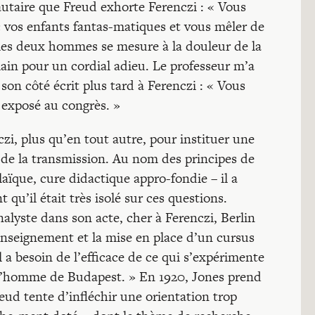
autaire que Freud exhorte Ferenczi : « Vous
 vos enfants fantas-matiques et vous mêler de
les deux hommes se mesure à la douleur de la
main pour un cordial adieu. Le professeur m’a
e son côté écrit plus tard à Ferenczi : « Vous
n exposé au congrès. »
czi, plus qu’en tout autre, pour instituer une
s de la transmission. Au nom des principes de
 laïque, cure didactique appro-fondie – il a
t qu’il était très isolé sur ces questions.
analyste dans son acte, cher à Ferenczi, Berlin
enseignement et la mise en place d’un cursus
 a besoin de l’efficace de ce qui s’expérimente
 l’homme de Budapest. » En 1920, Jones prend
reud tente d’infléchir une orientation trop