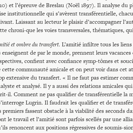
10) et l’épreuve de Breslau (Noël 1897). Il analyse du
ise institutionnelle qui s’avèrent transférentielle, cha
ivant. Laissant au lecteur le plaisir d’accompagner l’
tte chroni-que les voies transversales, thématiques, qu
itié et ombre du transfert.
L’amitié infiltre tous les lien
s enseignent de par le monde, prennent leurs vacances 
spectives, confient avec confiance symp-tômes et souci
 cette communauté amicale et on peut voir dans cet a
op extensive du transfert. « Il ne faut pas estimer com
alyste et analysé. Il y a aussi des relations amicales qui
rit-il. Comment ne pas qualifier de transférentielle la m
s’interroge Lugrin. Il faudrait les qualifier et de trans
s premiers fassent obstacle à la viabilité des second
nt le travail et l’amitié sont parfois scellés par une all
’ils renoncent aux positions régressives de soumis-sio