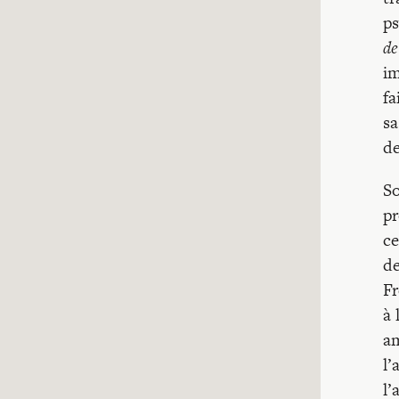
ps
de
im
fa
sa
de
So
pr
ce
de
Fr
à 
am
l’
l’