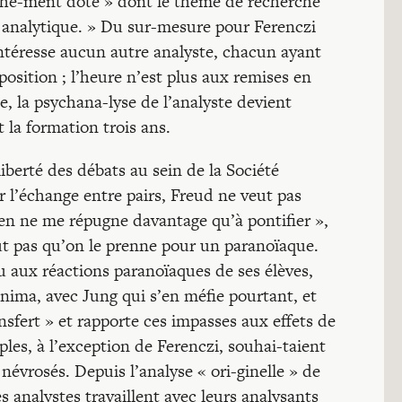
iche-ment doté » dont le thème de recherche
ie analytique. » Du sur-mesure pour Ferenczi
intéresse aucun autre analyste, chacun ayant
position ; l’heure n’est plus aux remises en
e, la psychana-lyse de l’analyste devient
t la formation trois ans.
 liberté des débats au sein de la Société
 l’échange entre pairs, Freud ne veut pas
en ne me répugne davantage qu’à pontifier »,
ut pas qu’on le prenne pour un paranoïaque.
 ou aux réactions paranoïaques de ses élèves,
inima, avec Jung qui s’en méfie pourtant, et
sfert » et rapporte ces impasses aux effets de
ples, à l’exception de Ferenczi, souhai-taient
 névrosés. Depuis l’analyse « ori-ginelle » de
es analystes travaillent avec leurs analysants