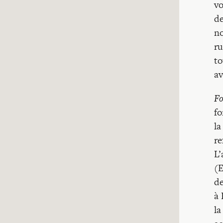
vo
de
no
ru
to
av
Fo
fo
la
re
L’
(E
de
à 
la