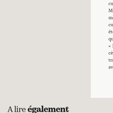
cu
Mé
mé
cu
ét
qu
« 
cè
tr
av
A lire
également