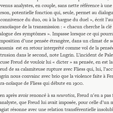
venus analystes, en couple, sans nette référence à une i
rson, potentielle fonction qui, seule, permet au dialog
 connivence du duo, ou à la hargne du duel », écrit l’aut
ranoïaque de la transmission : « chacun cherche la clé 
alogue des symptômes ». Impasse lorsque ce qui pourra
imposition d’une pensée étrangère, dans un climat de s
ansmis est en retour interprété comme vol de la pensée,
trusion dans le second, note Lugrin. L’incident de Pal
cuse Freud de vouloir lui « dicter » sa pensée, en est la
eud de sa calamiteuse rupture avec Fliess qui, lui, l’acc
grin nous convainc avec brio que la violence faite à Fe
ra-noïaque de Fliess qui débute en 1900.
en après avoir renoncé à sa
neurotica
, Freud n’en a pas f
analyste, que Freud lui avait imposée, pour celle d’un 
agiat résonne avec une relation transférentielle insolub