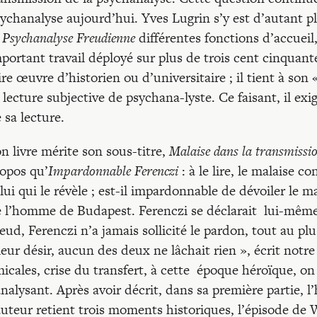
ychanalyse aujourd’hui. Yves Lugrin s’y est d’autant pl
 Psychanalyse Freudienne
différentes fonctions d’accueil
portant travail déployé sur plus de trois cent cinquant
ire œuvre d’historien ou d’universitaire ; il tient à son 
 lecture subjective de psychana-lyste. Ce faisant, il ex
 sa lecture.
n livre mérite son sous-titre,
Malaise dans la transmissi
opos qu’
Impardonnable Ferenczi
: à le lire, le malaise
lui qui le révèle ; est-il impardonnable de dévoiler le mal
 l’homme de Budapest. Ferenczi se déclarait lui-même 
eud, Ferenczi n’a jamais sollicité le pardon, tout au plu
leur désir, aucun des deux ne lâchait rien », écrit notre
icales, crise du transfert, à cette époque héroïque, on
analysant. Après avoir décrit, dans sa première partie, 
auteur retient trois moments historiques, l’épisode de 