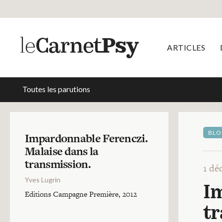
ARTICLES
Toutes les parutions
BLO
Impardonnable Ferenczi.
Malaise dans la
transmission.
1 dé
Yves Lugrin
Im
Editions Campagne Première, 2012
t