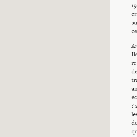
19
cr
su
ce
Am
Il
re
de
tr
an
éc
? 
le
do
qu