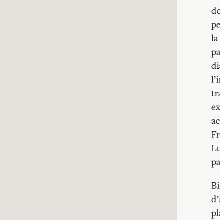
de
pe
la
pa
di
l’
tr
ex
ac
Fr
Lu
pa
Bi
d’
pl