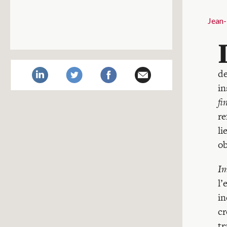
Jean-
de
in
fi
re
li
ob
Im
l’
in
cr
tr