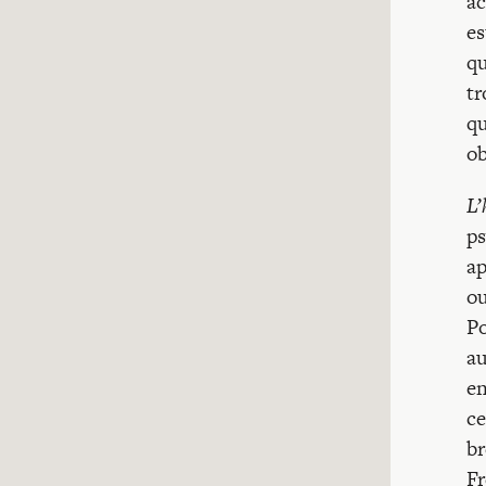
ac
es
qu
tr
qu
ob
L’
ps
ap
ou
Po
au
en
ce
br
Fr