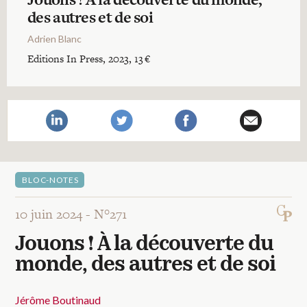
Recherches
des autres et de soi
Adrien Blanc
Entretiens
Editions In Press, 2023, 13 €
Revues
Colloque
BLOC-NOTES
Mon panier
10 juin 2024 -
N°271
Jouons ! À la découverte du
Mon compte
monde, des autres et de soi
Jérôme Boutinaud