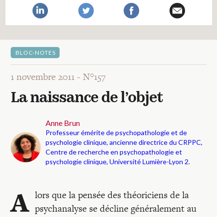
Recherches
Entretiens
BLOC-NOTES
Revues
1 novembre 2011 -
N°157
La naissance de l’objet
Colloque
Anne Brun
Professeur émérite de psychopathologie et de
Mon panier
psychologie clinique, ancienne directrice du CRPPC,
Centre de recherche en psychopathologie et
psychologie clinique, Université Lumière-Lyon 2.
Mon compte
A
lors que la pensée des théoriciens de la
psychanalyse se décline généralement au