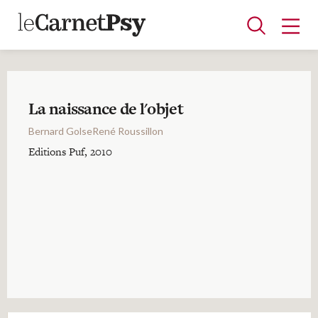
La naissance de l'objet
Articles
Bernard GolseRené Roussillon
A la une
Adolescence
Dispositif
Enfance
Périnatalité
Psychanalyse
Psychopathologie
Soin
Editions Puf, 2010
Dossiers
Auteurs
Blocs-notes