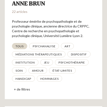
Recherches
ANNE BRUN
22 articles
Entretiens
Professeur émérite de psychopathologie et de
psychologie clinique, ancienne directrice du CRPPC,
Centre de recherche en psychopathologie et
Revues
psychologie clinique, Université Lumière-Lyon 2.
Thématiques
TOUS
PSYCHANALYSE
ART
Colloque
MÉDIATIONS THÉRAPEUTIQUES
DISPOSITIF
INSTITUTION
JEU
PSYCHOTHÉRAPIE
Mon panier
SOIN
AMOUR
ÉTAT-LIMITES
HANDICAP
HOMMAGES
Mon compte
+ de filtres