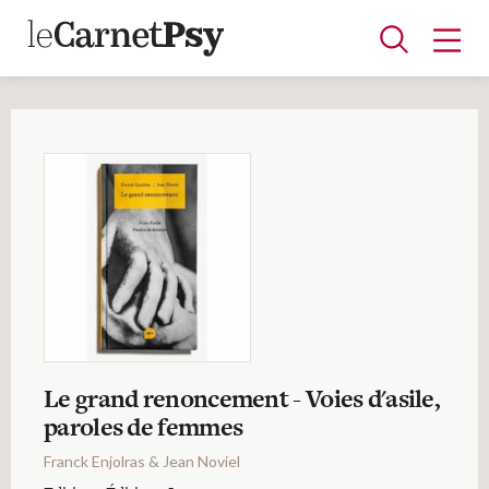
Articles
A la une
Adolescence
Dispositif
Enfance
Périnatalité
Psychanalyse
Psychopathologie
Soin
Dossiers
Auteurs
Le grand renoncement - Voies d'asile,
Blocs-notes
paroles de femmes
Franck Enjolras & Jean Noviel