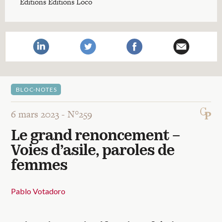
Recherches
Editions Éditions Loco
Entretiens
Revues
BLOC-NOTES
Colloque
6 mars 2023 -
N°259
Le grand renoncement –
Mon panier
Voies d’asile, paroles de
femmes
Mon compte
Pablo Votadoro