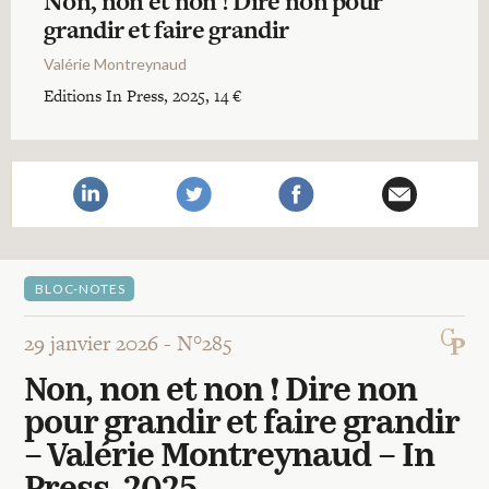
Non, non et non ! Dire non pour
Recherches
grandir et faire grandir
Valérie Montreynaud
Entretiens
Editions In Press, 2025, 14 €
Revues
Colloque
BLOC-NOTES
Mon panier
29 janvier 2026 -
N°285
Mon compte
Non, non et non ! Dire non
pour grandir et faire grandir
– Valérie Montreynaud – In