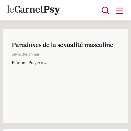
Paradoxes de la sexualité masculine
Articles
Silvia Bleichmar
A la une
Adolescence
Dispositif
Enfance
Périnatalité
Psychanalyse
Psychopathologie
Soin
Editions Puf, 2010
Dossiers
Auteurs
Blocs-notes