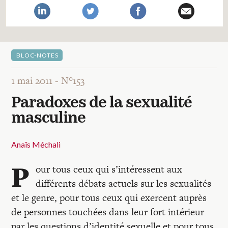
Recherches
Entretiens
BLOC-NOTES
Revues
1 mai 2011 -
N°153
Paradoxes de la sexualité
Colloque
masculine
Mon panier
Anaïs Méchali
P
our tous ceux qui s’intéressent aux
Mon compte
différents débats actuels sur les sexualités
et le genre, pour tous ceux qui exercent auprès
de personnes touchées dans leur fort intérieur
par les questions d’identité sexuelle et pour tous