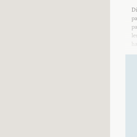
Di
pa
pa
le
ha