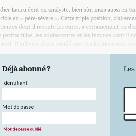
dier Lauru écrit en analyste, bien sûr, mais aussi en 
rfois en « père-sévère ». Cette triple position, clairem
tientes dont il raconte les cures, a certainement eu des
s petites filles, les adolescentes et les femmes dont il n
sard. D’ailleurs, il m’a confié que des lectrices sont v
Déjà abonné ?
Les
Identifiant
Mot de passe
Mot de passe oublié