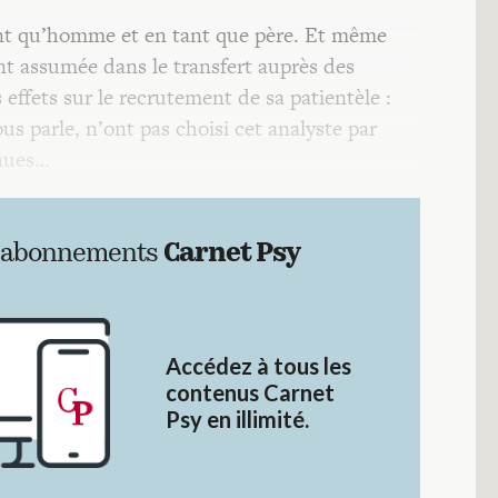
tant qu’homme et en tant que père. Et même
ent assumée dans le transfert auprès des
 effets sur le recrutement de sa patientèle :
ous parle, n’ont pas choisi cet analyste par
enues…
 abonnements
Carnet Psy
Accédez à tous les
contenus Carnet
Psy en illimité.