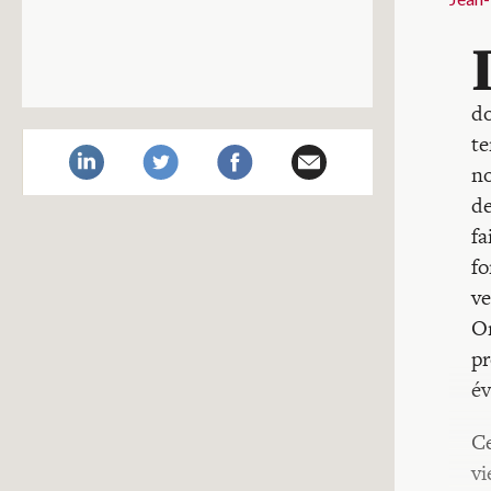
do
te
no
de
fa
fo
ve
On
pr
év
Ce
vi