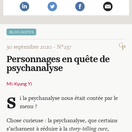
Recherches
Entretiens
BLOC-NOTES
Revues
30 septembre 2020 -
N°237
Personnages en quête de
Colloque
psychanalyse
Mon panier
Mi-Kyung Yi
S
i la psychanalyse nous était contée par le
Mon compte
menu ?
Chose curieuse : la psychanalyse, que certains
s’acharnent à réduire à la
story-telling cure
,