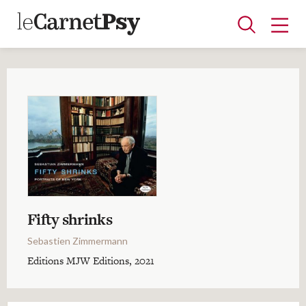
Articles
A la une
Adolescence
Dispositif
Enfance
Périnatalité
Psychanalyse
Psychopathologie
Soin
Dossiers
Auteurs
Fifty shrinks
Sebastien Zimmermann
Blocs-notes
Editions MJW Editions, 2021