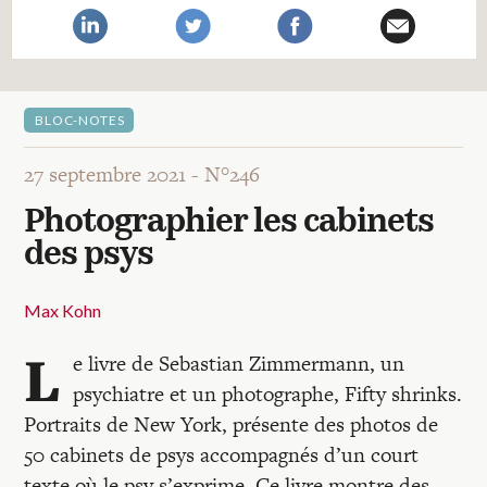
Recherches
Entretiens
BLOC-NOTES
Revues
27 septembre 2021 -
N°246
Photographier les cabinets
Colloque
des psys
Mon panier
Max Kohn
L
e livre de Sebastian Zimmermann, un
Mon compte
psychiatre et un photographe, Fifty shrinks.
Portraits de New York, présente des photos de
50 cabinets de psys accompagnés d’un court
texte où le psy s’exprime. Ce livre montre des