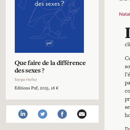
Natal
cl
Co
Que faire de la différence
so
des sexes ?
l’
Serge Hefez
pa
Editions Puf, 2025, 16 €
co
pr
se
ho
Da