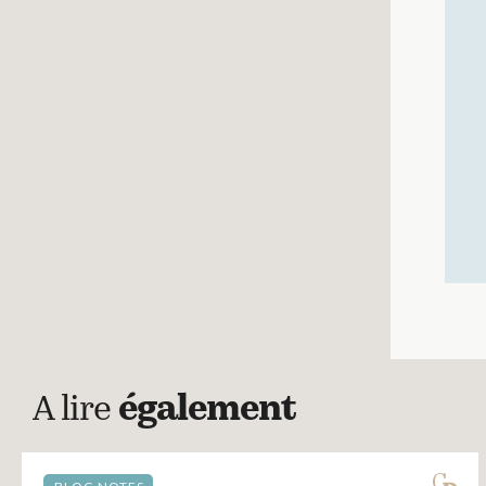
A lire
également