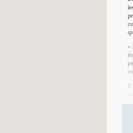
le
pr
co
qu
« 
ér
pe
co
Il
mo