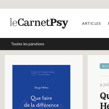
ARTICLES
Toutes les parutions
BLO
9 ju
Qu
He