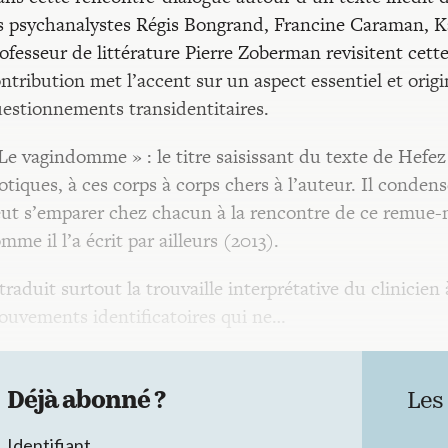
s psychanalystes Régis Bongrand, Francine Caraman, K
ofesseur de littérature Pierre Zoberman revisitent cett
ntribution met l’accent sur un aspect essentiel et orig
estionnements transidentitaires.
Le vagindomme » : le titre saisissant du texte de Hefe
otiques, à ces corps à corps chers à l’auteur. Il condens
ut s’emparer chez chacun à la rencontre de ce remue-
mme il l’a écrit par ailleurs (2013).
 traduit surtout la trouvaille interprétative du clinicien
uvements identificatoires qui ne…
Déjà abonné ?
Les
Identifiant