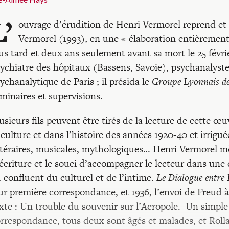
L’
ouvrage d’érudition de Henri Vermorel reprend et 
Vermorel (1993), en une « élaboration entièrement
us tard et deux ans seulement avant sa mort le 25 févri
ychiatre des hôpitaux (Bassens, Savoie), psychanalyste
ychanalytique de Paris ; il présida le
Groupe Lyonnais de
minaires et supervisions.
usieurs fils peuvent être tirés de la lecture de cette 
 culture et dans l’histoire des années 1920-40 et irrig
ttéraires, musicales, mythologiques… Henri Vermorel m
écriture et le souci d’accompagner le lecteur dans un
 confluent du culturel et de l’intime.
Le Dialogue entre 
ur première correspondance, et 1936, l’envoi de Freud 
xte : Un trouble du souvenir sur l’Acropole. Un simple
rrespondance, tous deux sont âgés et malades, et Roll