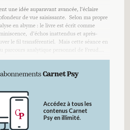
nt une idée auparavant avancée, l’éclaire
rofondeur de vue saisissante. Selon ma propre
lyse en abyme : le livre est écrit comme
miniscence, d’échos inattendus et après-
ver le fil transférentiel. Mais cette séance en
du parcours analytique personnel de Freud.…
 abonnements
Carnet Psy
Accédez à tous les
contenus Carnet
Psy en illimité.