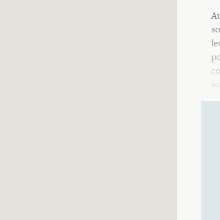
Au
so
le
po
co
so