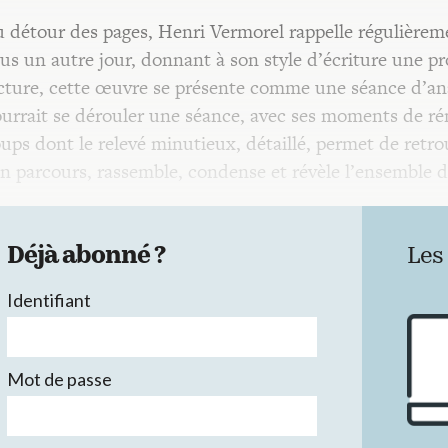
 détour des pages, Henri Vermorel rappelle régulièreme
us un autre jour, donnant à son style d’écriture une p
cture, cette œuvre se présente comme une séance d’ana
urrait se dérouler une séance, avec ses moments de ré
ups dont le relevé minutieux, détaillé, permet de retrou
n parcours, rassemble, condense et révèle l’ensemble 
Déjà abonné ?
Les
Identifiant
Mot de passe