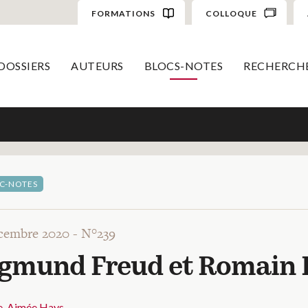
FORMATIONS
COLLOQUE
DOSSIERS
AUTEURS
BLOCS-NOTES
RECHERCH
C-NOTES
cembre 2020 -
N°239
igmund Freud et Romain R
e-Aimée Hays