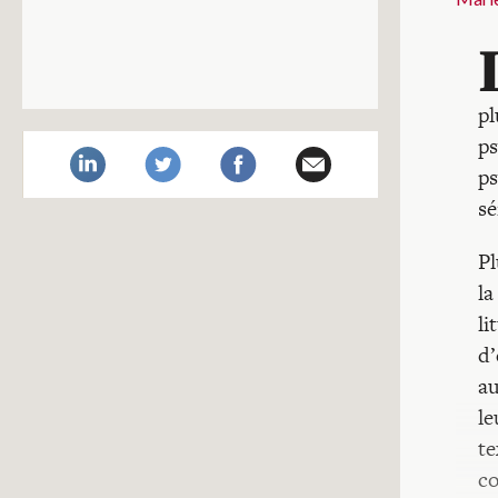
pl
ps
ps
sé
Pl
la
li
d’
au
le
te
co