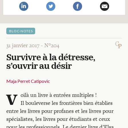
Recherches
Entretiens
BLOC-NOTES
Revues
31 janvier 2017 -
N°204
Survivre à la détresse,
Colloque
s’ouvrir au désir
Mon panier
Maja Perret Catipovic
V
oilà un livre à entrées multiples !
Mon compte
Il bouleverse les frontières bien établies
entre les livres pour profanes et les livres pour
spécialistes, les livres pour étudiants et ceux
pour les professionnels. Le dernier livre d’Elsa