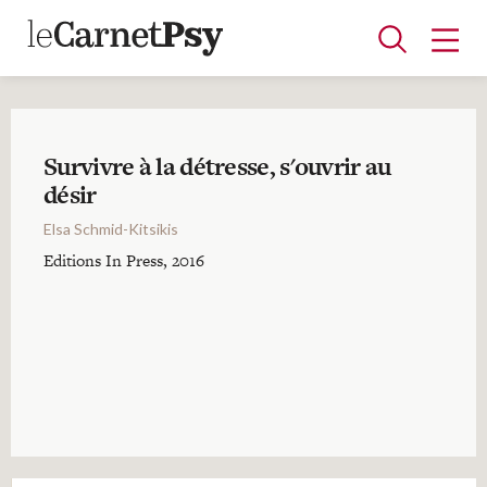
Survivre à la détresse, s'ouvrir au
Articles
désir
A la une
Adolescence
Dispositif
Enfance
Périnatalité
Psychanalyse
Psychopathologie
Soin
Elsa Schmid-Kitsikis
Dossiers
Editions In Press, 2016
Auteurs
Blocs-notes