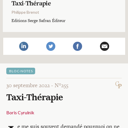
Recherches
Taxi-Thérapie
Philippe Brenot
Entretiens
Editions Serge Safran Éditeur
Revues
Colloque
BLOC-NOTES
Mon panier
30 septembre 2022 -
N°255
Taxi-Thérapie
Mon compte
Boris Cyrulnik
e me suis souvent demandé pourquoi on ne