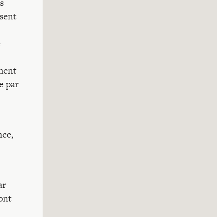
s
isent
e
ement
e par
nce,
ar
ont