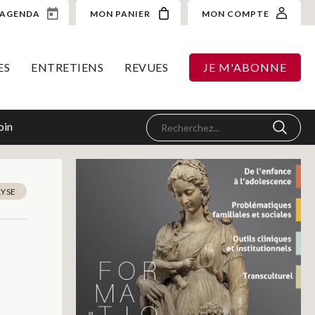
AGENDA
MON PANIER
MON COMPTE
ES
ENTRETIENS
REVUES
JE M'ABONNE
oin
LYSE