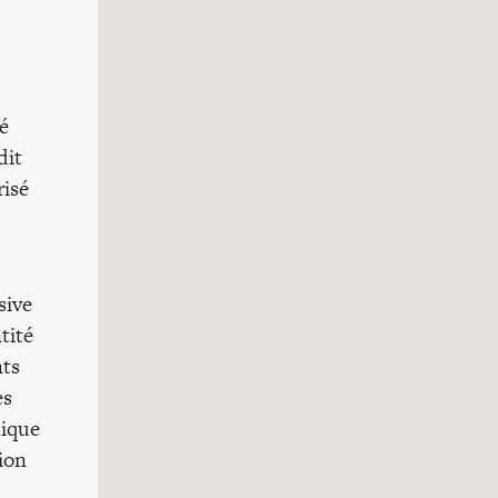
sé
dit
risé
sive
tité
nts
es
hique
ion