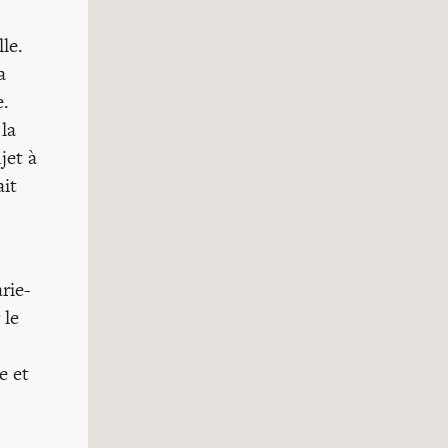
le.
a
e.
la
jet à
ait
rie-
 le
e et