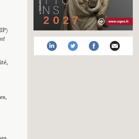
CIP)
ant
ité,
es,
nes