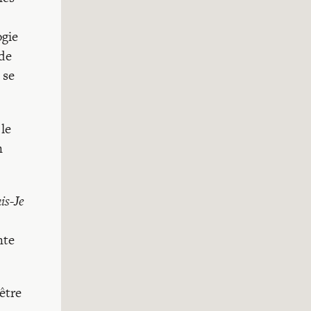
ogie
 de
 se
 le
n
is-Je
nte
être