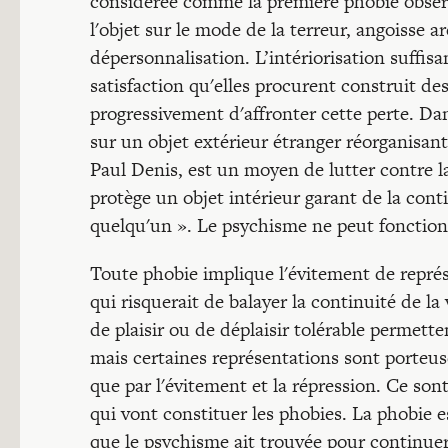
considérée comme la première phobie observa
l'objet sur le mode de la terreur, angoisse 
dépersonnalisation. L’intériorisation suffisa
satisfaction qu'elles procurent construit de
progressivement d'affronter cette perte. Dans
sur un objet extérieur étranger réorganisan
Paul Denis, est un moyen de lutter contre l
protège un objet intérieur garant de la cont
quelqu'un ». Le psychisme ne peut fonction
Toute phobie implique l'évitement de repré
qui risquerait de balayer la continuité de l
de plaisir ou de déplaisir tolérable permett
mais certaines représentations sont porteuse
que par l'évitement et la répression. Ce son
qui vont constituer les phobies. La phobie
que le psychisme ait trouvée pour continuer