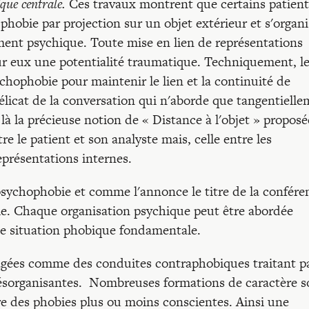
que centrale.
Ces travaux montrent que certains patient
hobie par projection sur un objet extérieur et s'organ
ent psychique. Toute mise en lien de représentations
ur eux une potentialité traumatique. Techniquement, l
chophobie pour maintenir le lien et la continuité de
licat de la conversation qui n'aborde que tangentiell
 là la précieuse notion de « Distance à l'objet » proposé
e le patient et son analyste mais, celle entre les
eprésentations internes.
ychophobie et comme l'annonce le titre de la confére
ie. Chaque organisation psychique peut être abordée
e situation phobique fondamentale.
isagées comme des conduites contraphobiques traitant p
désorganisantes. Nombreuses formations de caractère s
e des phobies plus ou moins conscientes. Ainsi une