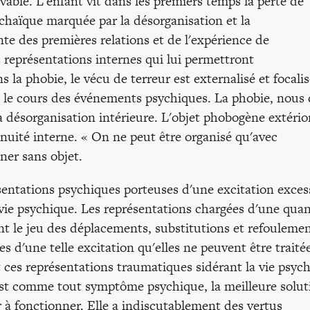
ble. L'enfant vit dans les premiers temps la perte de
archaïque marquée par la désorganisation et la
nte des premières relations et de l'expérience de
s représentations internes qui lui permettront
 la phobie, le vécu de terreur est externalisé et focali
t le cours des événements psychiques. La phobie, nous 
a désorganisation intérieure. L'objet phobogène extério
inuité interne. « On ne peut être organisé qu'avec
ner sans objet.
sentations psychiques porteuses d'une excitation exces
a vie psychique. Les représentations chargées d'une quan
ent le jeu des déplacements, substitutions et refouleme
s d'une telle excitation qu'elles ne peuvent être traité
t ces représentations traumatiques sidérant la vie psyc
 est comme tout symptôme psychique, la meilleure solut
 à fonctionner. Elle a indiscutablement des vertus