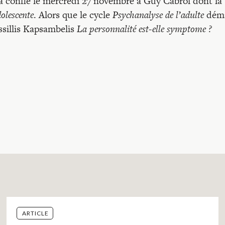
a confié le mercredi 27 novembre à Guy Cabrol dont la
dolescente
. Alors que le cycle
Psychanalyse de l’adulte
déma
ssillis Kapsambelis
La personnalité est-elle symptome ?
ARTICLE