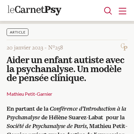
ARTICLE
20 janvier 2023 -
N°258
Articles
Aider un enfant autiste avec
A la une
Adolescence
Dispositif
Enfance
Périnatalité
Psychanalyse
Psychopathologie
Soin
la psychanalyse. Un modèle
Dossiers
de pensée clinique.
Auteurs
Mathieu Petit-Garnier
En partant de la
Conférence d’Introduction à la
Blocs-notes
Psychanalyse
de Hélène Suarez-Labat pour la
Société de Psychanalyse de Paris
, Mathieu Petit-