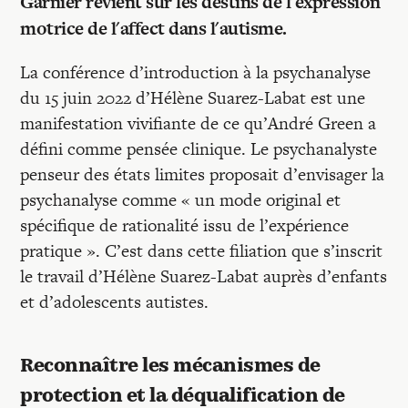
Recherches
Garnier revient sur les destins de l'expression
motrice de l'affect dans l'autisme.
Entretiens
La conférence d’introduction à la psychanalyse
du 15 juin 2022 d’Hélène Suarez-Labat est une
manifestation vivifiante de ce qu’André Green a
Revues
défini comme pensée clinique. Le psychanalyste
penseur des états limites proposait d’envisager la
Colloque
psychanalyse comme « un mode original et
spécifique de rationalité issu de l’expérience
pratique ». C’est dans cette filiation que s’inscrit
Mon panier
le travail d’Hélène Suarez-Labat auprès d’enfants
et d’adolescents autistes.
Mon compte
Reconnaître les mécanismes de
protection et la déqualification de