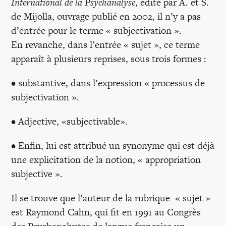
Recherches
International de la Psychanalyse
, édité par A. et S.
de Mijolla, ouvrage publié en 2002, il n’y a pas
d’entrée pour le terme « subjectivation ».
Entretiens
En revanche, dans l’entrée « sujet », ce terme
apparaît à plusieurs reprises, sous trois formes :
Revues
• substantive, dans l’expression « processus de
subjectivation ».
Colloque
• Adjective, «subjectivable».
Mon panier
• Enfin, lui est attribué un synonyme qui est déjà
une explicitation de la notion, « appropriation
subjective ».
Mon compte
Il se trouve que l’auteur de la rubrique « sujet »
est Raymond Cahn, qui fit en 1991 au Congrès