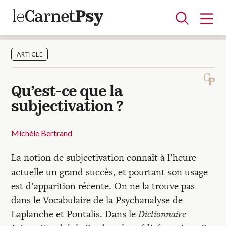
ARTICLE
Articles
Qu’est-ce que la
A la une
Adolescence
Dispositif
Enfance
Périnatalité
Psychanalyse
Psychopathologie
Soin
subjectivation ?
Dossiers
Michèle Bertrand
Auteurs
La notion de subjectivation connaît à l’heure
actuelle un grand succès, et pourtant son usage
est d’apparition récente. On ne la trouve pas
Blocs-notes
dans le Vocabulaire de la Psychanalyse de
Laplanche et Pontalis. Dans le
Dictionnaire