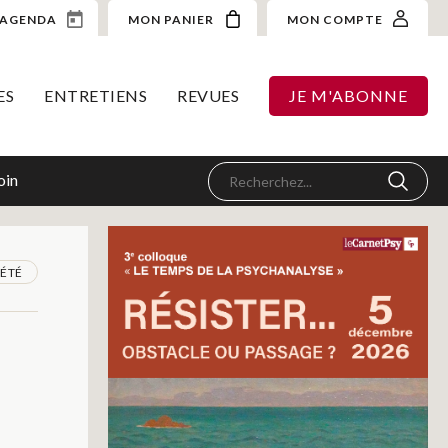
AGENDA
MON PANIER
MON COMPTE
ES
ENTRETIENS
REVUES
JE M'ABONNE
oin
IÉTÉ