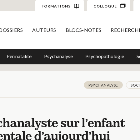
FORMATIONS
COLLOQUE
DOSSIERS
AUTEURS
BLOCS-NOTES
RECHERCH
Périnatalité
Psychanalyse
Psychopathologie
S
PSYCHANALYSE
SOC
chanalyste sur l’enfant
entale d’aujourd’hui