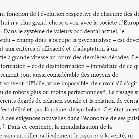
sont fonction de l’évolution respective de chacune des 
d’hui n’a plus grand-chose à voir avec la société d’Euro
. Dans le système de valeurs occidental actuel, le
ividu – champ dont s’occupe la psychanalyse – est dev
 aux critères d’efficacité et d’adaptation à un
fié à grande vitesse au cours des dernières décades. Le
formation – et de désinformation – immédiate de ce qu
oissement tout aussi considérable des moyens de
ouvent difficile, voire impossible, de savoir s’il s’agit
2
 ou de robots plus ou moins perfectionnés
. Le tissage s
érents degrés de relation sociale et la relation de vérita
’est délité et, par là même, désymbolisé. Cet état incer
 à des exigences nouvelles dans l’économie de ses puls
3
e
. Dans ce contexte, la mondialisation de la
sans modifier radicalement le rapport à la vérité, ni