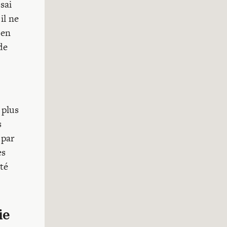
sai
il ne
 en
de
 plus
s
 par
es
ité
ie