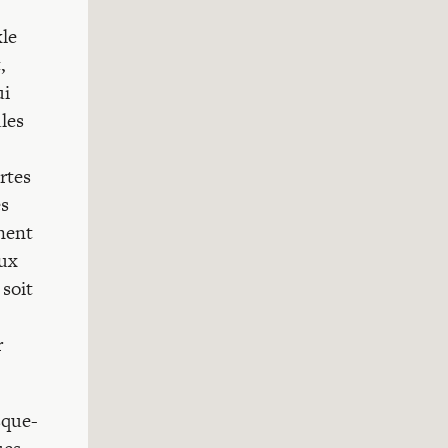
kle
,
ui
ules
rtes
es
ènent
eux
 soit
r
sque-