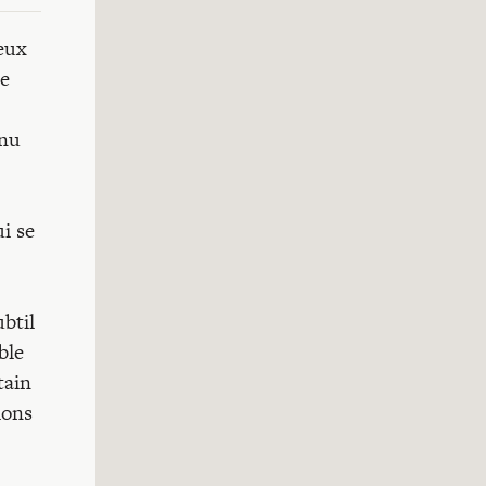
deux
pe
enu
i se
ubtil
ble
tain
ions