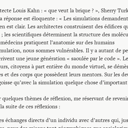
tecte Louis Kahn : « que veut la brique ? », Sherry Tur
Sa réponse est éloquente : « Les simulations demandent
n est clair. Les architectes construisent des édifices q
l ; les scientifiques déterminent la structure des moléc
es médecins pratiquent l’anatomie sur des humains
ulation, nous sommes vulnérables. Il y a autant de pe
crivent une jeune génération « saoulée par le code ». L
teurs, citoyens à part entière du monde virtuel, se dém
ces et des corps que possèdent leurs mentors. Sur les d
angoisse qu’avec la simulation quelque chose d’important
quelques thèmes de réflexion, me réservant de reveni
la suite de ces réflexions :
s échanges directs d’un individu avec d’autres qui, ju