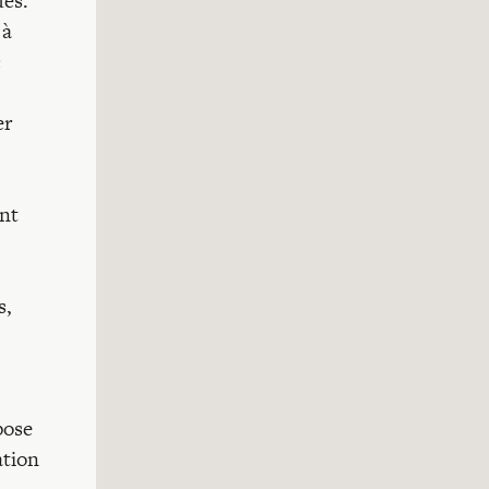
ues.
 à
c
er
ent
s,
pose
ation