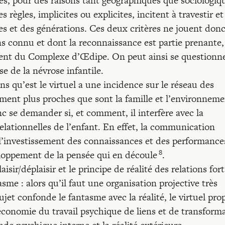
les, pour des raisons tant géographiques que sociologiq
s règles, implicites ou explicites, incitent à travestir et
xes et des générations. Ces deux critères ne jouent don
ons connu et dont la reconnaissance est partie prenante,
ment du Complexe d’Œdipe. On peut ainsi se questionn
se de la névrose infantile.
 qu’est le virtuel a une incidence sur le réseau des
ment plus proches que sont la famille et l’environnem
nc se demander si, et comment, il interfère avec la
relationnelles de l’enfant. En effet, la communication
 l’investissement des connaissances et des performance
8
eloppement de la pensée qui en découle
.
aisir/déplaisir et le principe de réalité des relations fort
asme : alors qu’il faut une organisation projective très
ujet confonde le fantasme avec la réalité, le virtuel pro
l’économie du travail psychique de liens et de transform