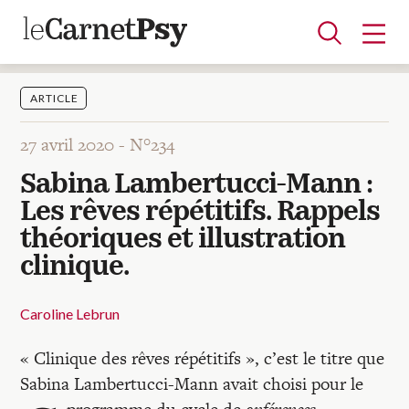
ARTICLE
27 avril 2020 -
N°234
Articles
Sabina Lambertucci-Mann :
A la une
Adolescence
Dispositif
Enfance
Périnatalité
Psychanalyse
Psychopathologie
Soin
Les rêves répétitifs. Rappels
Dossiers
théoriques et illustration
clinique.
Auteurs
Caroline Lebrun
Blocs-notes
« Clinique des rêves répétitifs », c’est le titre que
Sabina Lambertucci-Mann avait choisi pour le