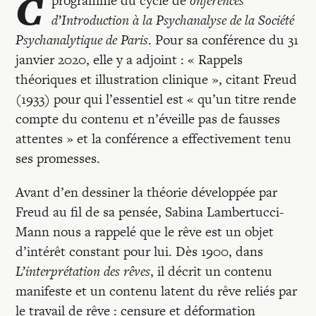
C
programme du cycle de
onférences
Recherches
d’Introduction à la Psychanalyse de la Société
Psychanalytique de Paris
. Pour sa conférence du 31
Entretiens
janvier 2020, elle y a adjoint : « Rappels
théoriques et illustration clinique », citant Freud
(1933) pour qui l’essentiel est « qu’un titre rende
Revues
compte du contenu et n’éveille pas de fausses
attentes » et la conférence a effectivement tenu
Colloque
ses promesses.
Avant d’en dessiner la théorie développée par
Mon panier
Freud au fil de sa pensée, Sabina Lambertucci-
Mann nous a rappelé que le rêve est un objet
Mon compte
d’intérêt constant pour lui. Dès 1900, dans
L’interprétation des rêves
, il décrit un contenu
manifeste et un contenu latent du rêve reliés par
le travail de rêve : censure et déformation