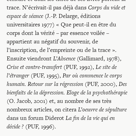
Recherches
trace. N’écrivait-il pas déjà dans
Corps du vide et
espace de séance
(J.-P. Delarge, éditions
Entretiens
universitaires 1977) « Que peut-il en être du
corps dont la vérité – par essence voilée –
appartient au négatif du souvenir, de
Revues
l’inscription, de l’empreinte ou de la trace ».
Ensuite viendront
L’Absence
(Gallimard, 1978),
Colloque
Crise et contre-transfert
(PUF, 1992),
Le site de
l’étranger
(PUF, 1995),
Par où commence le corps
humain. Retour sur la régression (
PUF, 2000),
Des
Mon panier
bienfaits de la dépression. Eloge de la psychothérapie
(
O. Jacob, 2001) et, au nombre de ses très
Mon compte
nombreux articles, on citera
L’oeuvre de sépulture
dans un forum Diderot
La fin de la vie qui en
décide ?
(PUF, 1996).