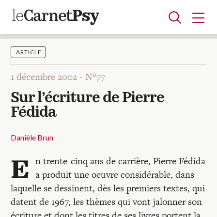
ARTICLE
1 décembre 2002 -
N°77
Articles
Sur l’écriture de Pierre
A la une
Adolescence
Dispositif
Enfance
Périnatalité
Psychanalyse
Psychopathologie
Soin
Fédida
Dossiers
Danièle Brun
Auteurs
E
n trente-cinq ans de carrière, Pierre Fédida
a produit une oeuvre considérable, dans
Blocs-notes
laquelle se dessinent, dès les premiers textes, qui
datent de 1967, les thèmes qui vont jalonner son
écriture et dont les titres de ses livres portent la