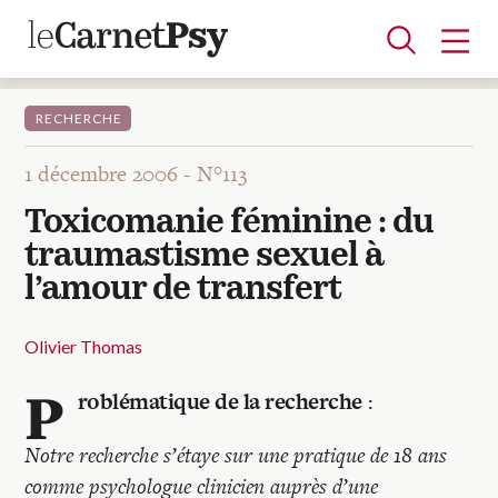
RECHERCHE
1 décembre 2006 -
N°113
Articles
Toxicomanie féminine : du
A la une
Adolescence
Dispositif
Enfance
Périnatalité
Psychanalyse
Psychopathologie
Soin
traumastisme sexuel à
Dossiers
l’amour de transfert
Auteurs
Olivier Thomas
P
roblématique de la recherche
:
Blocs-notes
Notre recherche s’étaye sur une pratique de 18 ans
comme psychologue clinicien auprès d’une