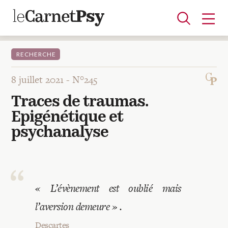
RECHERCHE
8 juillet 2021 -
N°245
Articles
Traces de traumas.
A la une
Adolescence
Dispositif
Enfance
Périnatalité
Psychanalyse
Psychopathologie
Soin
Epigénétique et
Dossiers
psychanalyse
Auteurs
« L’évènement est oublié mais
Blocs-notes
l’aversion demeure » .
Descartes