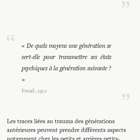
Recherches
Entretiens
Revues
« De quels moyens une génération se
sert-elle pour transmettre ses états
Colloque
psychiques à la génération suivante ?
»
Mon panier
Freud , 1912
Mon compte
Les traces liées au trauma des générations
antérieures peuvent prendre différents aspects
notamment chez les petits et arrières petits-