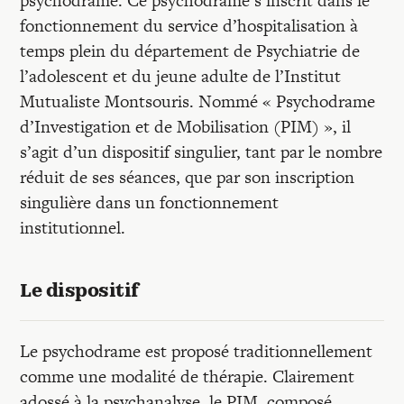
psychodrame. Ce psychodrame s’inscrit dans le
Recherches
fonctionnement du service d’hospitalisation à
temps plein du département de Psychiatrie de
Entretiens
l’adolescent et du jeune adulte de l’Institut
Mutualiste Montsouris. Nommé « Psychodrame
d’Investigation et de Mobilisation (PIM) », il
Revues
s’agit d’un dispositif singulier, tant par le nombre
réduit de ses séances, que par son inscription
Colloque
singulière dans un fonctionnement
institutionnel.
Mon panier
Le dispositif
Mon compte
Le psychodrame est proposé traditionnellement
comme une modalité de thérapie. Clairement
adossé à la psychanalyse, le PIM, composé