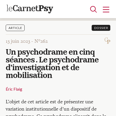
ARTICLE
DOSSIER
13 juin 2023 -
N°262
Articles
Un psychodrame en cinq
A la une
Adolescence
Dispositif
Enfance
Périnatalité
Psychanalyse
Psychopathologie
Soin
séances . Le psychodrame
Dossiers
d’investigation et de
mobilisation
Auteurs
Éric Flaig
Blocs-notes
L’objet de cet article est de présenter une
variation institutionnelle d’un dispositif de