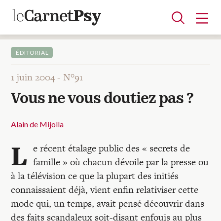
ÉDITORIAL
1 juin 2004 -
N°91
Articles
Vous ne vous doutiez pas ?
A la une
Adolescence
Dispositif
Enfance
Périnatalité
Psychanalyse
Psychopathologie
Soin
Dossiers
Alain de Mijolla
L
e récent étalage public des « secrets de
Auteurs
famille » où chacun dévoile par la presse ou
à la télévision ce que la plupart des initiés
Blocs-notes
connaissaient déjà, vient enfin relativiser cette
mode qui, un temps, avait pensé découvrir dans
des faits scandaleux soit-disant enfouis au plus