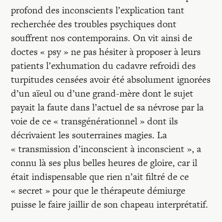
Recherches
profond des inconscients l’explication tant
recherchée des troubles psychiques dont
Entretiens
souffrent nos contemporains. On vit ainsi de
doctes « psy » ne pas hésiter à proposer à leurs
patients l’exhumation du cadavre refroidi des
Revues
turpitudes censées avoir été absolument ignorées
d’un aïeul ou d’une grand-mère dont le sujet
Colloque
payait la faute dans l’actuel de sa névrose par la
voie de ce « transgénérationnel » dont ils
décrivaient les souterraines magies. La
Mon panier
« transmission d’inconscient à inconscient », a
connu là ses plus belles heures de gloire, car il
Mon compte
était indispensable que rien n’ait filtré de ce
« secret » pour que le thérapeute démiurge
puisse le faire jaillir de son chapeau interprétatif.