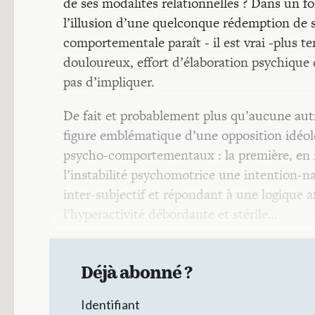
de ses modalités relationnelles ? Dans un f
l’illusion d’une quelconque rédemption de s
comportementale paraît - il est vrai -plus t
douloureux, effort d’élaboration psychique
pas d’impliquer.
De fait et probablement plus qu’aucune autre
figure emblématique d’une opposition idéo
psycho-comportementaux : la première, en r
l’instabilité psychomotrice une intention-n
inter-subjectif et répondant à une logique a
l’hyperactivité débordante et stérile…
Déjà abonné ?
Identifiant