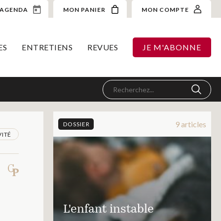
AGENDA
MON PANIER
MON COMPTE
ES
ENTRETIENS
REVUES
JE M'ABONNE
9 articles
DOSSIER
VITÉ
L'enfant instable