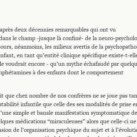
et après deux décennies remarquables qui ont vu
 dans le champ -jusque là confiné- de la neuro-psycholo
jours, néanmoins, les milieux avertis de la psychopatho
enfant, en tant qu’entité clinique spécifique existe-t-ell
le voudrait encore - qu’un mythe échafaudé par quelq
’amphétamines à des enfants dont le comportement
oit que chez nombre de nos confrères ne se joue pas tan
tabilité infantile que celle des ses modalités de prise e
ue d’une simple et banale manifestation symptomatique d
lques médications “miraculeuses” alors que celle-ci ne
sion de l’organisation psychique du sujet et à l’évolut