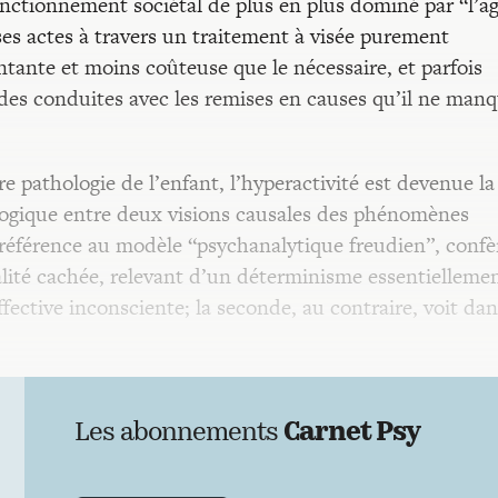
onctionnement sociétal de plus en plus dominé par “l’ag
es actes à travers un traitement à visée purement
entante et moins coûteuse que le nécessaire, et parfois
 des conduites avec les remises en causes qu’il ne man
 pathologie de l’enfant, l’hyperactivité est devenue la
logique entre deux visions causales des phénomènes
éférence au modèle “psychanalytique freudien”, confè
alité cachée, relevant d’un déterminisme essentielleme
ffective inconsciente; la seconde, au contraire, voit da
Les abonnements
Carnet Psy