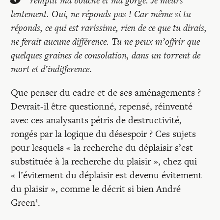
remplit ma bouche et ma gorge. Je meurs
Recherches
lentement. Oui, ne réponds pas ! Car même si tu
réponds, ce qui est rarissime, rien de ce que tu dirais,
Entretiens
ne ferait aucune différence. Tu ne peux m’offrir que
quelques graines de consolation, dans un torrent de
mort et d’indifference
.
Revues
Que penser du cadre et de ses aménagements ?
Colloque
Devrait-il être questionné, repensé, réinventé
avec ces analysants pétris de destructivité,
rongés par la logique du désespoir ? Ces sujets
Mon panier
pour lesquels « la recherche du déplaisir s’est
substituée à la recherche du plaisir », chez qui
Mon compte
« l’évitement du déplaisir est devenu évitement
du plaisir », comme le décrit si bien André
1
Green
.