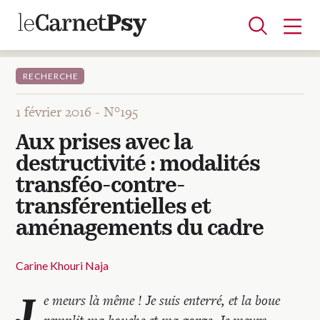
RECHERCHE
1 février 2016 -
N°195
Articles
Aux prises avec la
A la une
Adolescence
Dispositif
Enfance
Périnatalité
Psychanalyse
Psychopathologie
Soin
destructivité : modalités
Dossiers
transféo-contre-
transférentielles et
Auteurs
aménagements du cadre
Carine Khouri Naja
Blocs-notes
J
e meurs là même ! Je suis enterré, et la boue