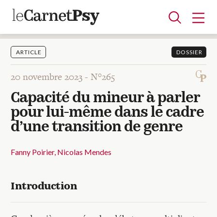
ARTICLE
DOSSIER
20 novembre 2023 -
N°265
Articles
Capacité du mineur à parler
A la une
Adolescence
Dispositif
Enfance
Périnatalité
Psychanalyse
Psychopathologie
Soin
pour lui-même dans le cadre
Dossiers
d’une transition de genre
Auteurs
Fanny Poirier
Nicolas Mendes
Blocs-notes
Introduction