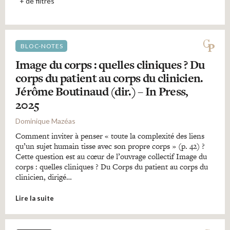
Recherches
+ de filtres
Entretiens
BLOC-NOTES
Image du corps : quelles cliniques ? Du
Revues
corps du patient au corps du clinicien.
Jérôme Boutinaud (dir.) – In Press,
2025
Colloque
Dominique Mazéas
Comment inviter à penser « toute la complexité des liens
Mon panier
qu’un sujet humain tisse avec son propre corps » (p. 42) ?
Cette question est au cœur de l’ouvrage collectif Image du
corps : quelles cliniques ? Du Corps du patient au corps du
clinicien, dirigé…
Mon compte
Lire la suite