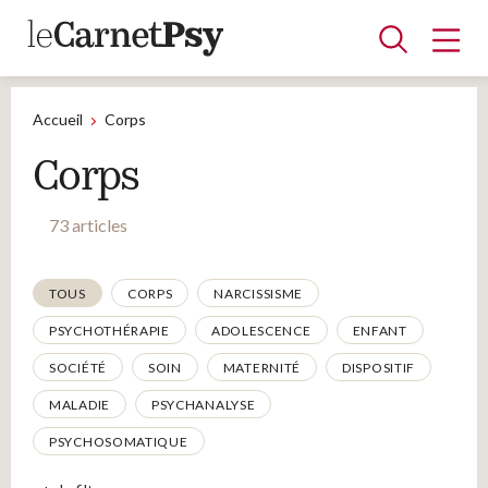
Accueil
Corps
Corps
Articles
A la une
Adolescence
Dispositif
Enfance
Périnatalité
Psychanalyse
Psychopathologie
Soin
73 articles
Dossiers
Thématiques
TOUS
CORPS
NARCISSISME
Auteurs
PSYCHOTHÉRAPIE
ADOLESCENCE
ENFANT
SOCIÉTÉ
SOIN
MATERNITÉ
DISPOSITIF
MALADIE
PSYCHANALYSE
Blocs-notes
PSYCHOSOMATIQUE