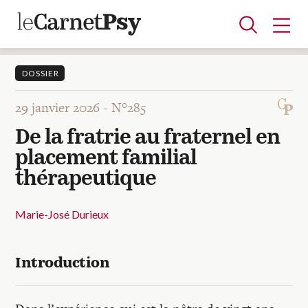
DOSSIER
29 janvier 2026 -
N°285
Articles
De la fratrie au fraternel en
A la une
Adolescence
Dispositif
Enfance
Périnatalité
Psychanalyse
Psychopathologie
Soin
placement familial
Dossiers
thérapeutique
Auteurs
Marie-José Durieux
Blocs-notes
Introduction