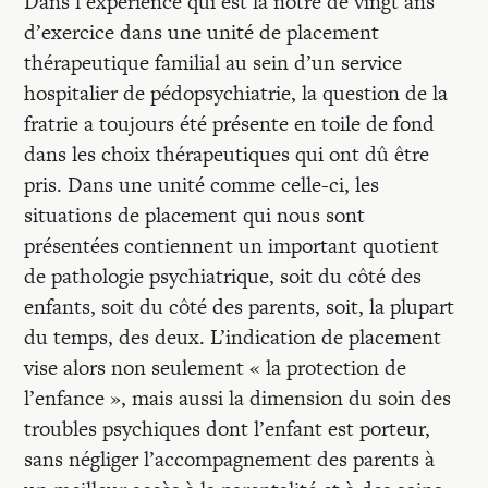
Recherches
Dans l’expérience qui est la nôtre de vingt ans
d’exercice dans une unité de placement
thérapeutique familial au sein d’un service
Entretiens
hospitalier de pédopsychiatrie, la question de la
fratrie a toujours été présente en toile de fond
dans les choix thérapeutiques qui ont dû être
Revues
pris. Dans une unité comme celle-ci, les
situations de placement qui nous sont
Colloque
présentées contiennent un important quotient
de pathologie psychiatrique, soit du côté des
enfants, soit du côté des parents, soit, la plupart
Mon panier
du temps, des deux. L’indication de placement
vise alors non seulement « la protection de
Mon compte
l’enfance », mais aussi la dimension du soin des
troubles psychiques dont l’enfant est porteur,
sans négliger l’accompagnement des parents à