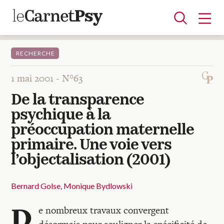
RECHERCHE
1 mai 2001 -
N°63
Articles
De la transparence
A la une
Adolescence
Dispositif
Enfance
Périnatalité
Psychanalyse
Psychopathologie
Soin
psychique à la
Dossiers
préoccupation maternelle
primaire. Une voie vers
Auteurs
l’objectalisation (2001)
Bernard Golse
Monique Bydlowski
Blocs-notes
D
e nombreux travaux convergent