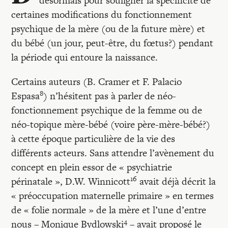
désormais pour souligner la spécificité de
Recherches
certaines modifications du fonctionnement
psychique de la mère (ou de la future mère) et
Entretiens
du bébé (un jour, peut-être, du fœtus?) pendant
la période qui entoure la naissance.
Revues
Certains auteurs (B. Cramer et F. Palacio
8
Espasa
) n’hésitent pas à parler de néo-
Colloque
fonctionnement psychique de la femme ou de
néo-topique mère-bébé (voire père-mère-bébé?)
à cette époque particulière de la vie des
Mon panier
différents acteurs. Sans attendre l’avènement du
concept en plein essor de « psychiatrie
16
Mon compte
périnatale », D.W. Winnicott
avait déjà décrit la
« préoccupation maternelle primaire » en termes
de « folie normale » de la mère et l’une d’entre
4
nous – Monique Bydlowski
– avait proposé le