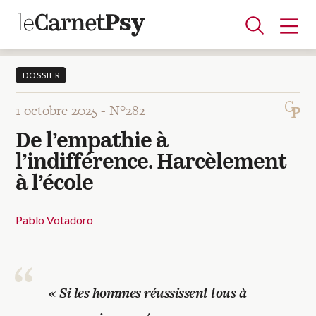
DOSSIER
1 octobre 2025 -
N°282
Articles
De l’empathie à
A la une
Adolescence
Dispositif
Enfance
Périnatalité
Psychanalyse
Psychopathologie
Soin
l’indifférence. Harcèlement
Dossiers
à l’école
Auteurs
Pablo Votadoro
Blocs-notes
« Si les hommes réussissent tous à