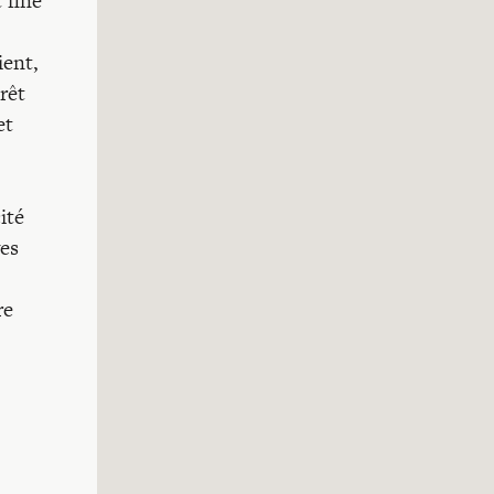
 fine
ient,
rêt
et
ité
ves
re