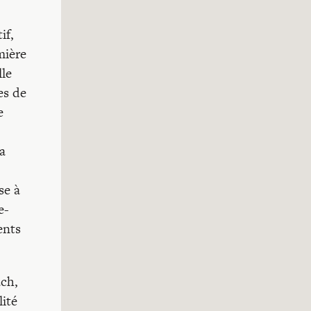
if,
mière
lle
es de
e
a
se à
e-
ents
ach,
lité