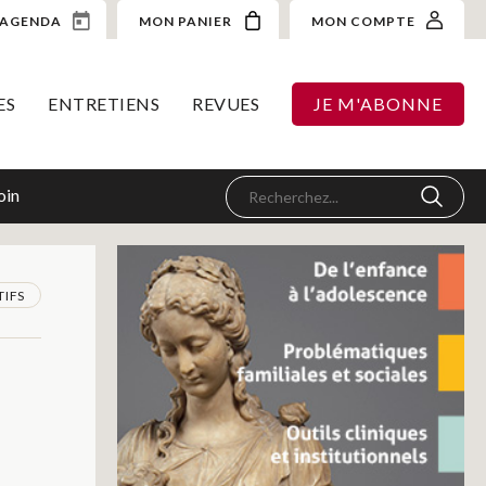
AGENDA
MON PANIER
MON COMPTE
ES
ENTRETIENS
REVUES
JE M'ABONNE
oin
TIFS