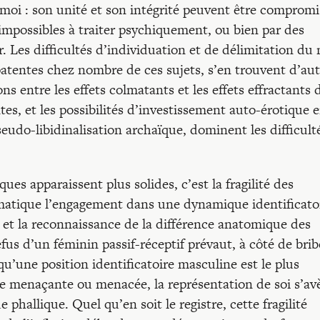
moi : son unité et son intégrité peuvent être compromi
s impossibles à traiter psychiquement, ou bien par des
r. Les difficultés d’individuation et de délimitation du 
patentes chez nombre de ces sujets, s’en trouvent d’au
ons entre les effets colmatants et les effets effractants 
tes, et les possibilités d’investissement auto-érotique 
udo-libidinalisation archaïque, dominent les difficult
es apparaissent plus solides, c’est la fragilité des
ématique l’engagement dans une dynamique identificatoi
, et la reconnaissance de la différence anatomique des
efus d’un féminin passif-réceptif prévaut, à côté de brib
qu’une position identificatoire masculine est le plus
ue menaçante ou menacée, la représentation de soi s’av
 phallique. Quel qu’en soit le registre, cette fragilité