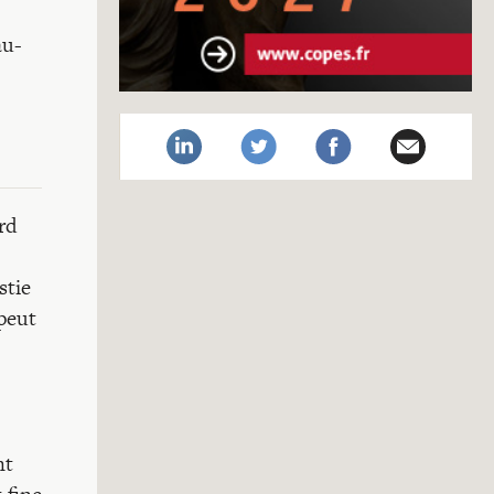
au-
ord
stie
 peut
nt