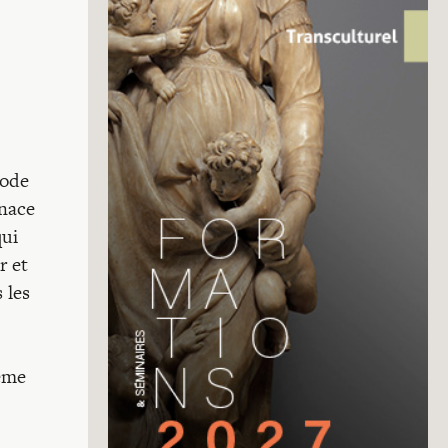
Code
enace
qui
r et
 les
même