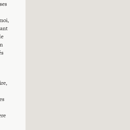
ses
moi,
tant
de
en
és
re,
es
ère