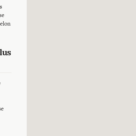
s
se
selon
lus
e
se