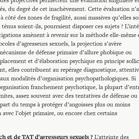
des projectives permettent une évaluation singulière et
ultés, du degré de cet inachèvement. Cette évaluation n’a
à côté des zones de fragilité, aussi massives qu’elles so
 ténus soient-ils, pourraient disposer ces sujets ? L’inté
stigations amènent à revenir sur la méthode elle-même 
coles d’agresseurs sexuels, la projection s’avère
mécanisme de défense primaire d’allure phobique ou
acement et d’élaboration psychique en principe sollic
ent, elles contribuent au repérage diagnostique, attenti
aux modalités d’organisation psychopathologiques. Si
organisation franchement psychotique, la plupart d’ent
mites, assez souvent avec des tentatives de défense ou
part du temps à protéger d’angoisses plus ou moins
avec l’objet primaire, ou encore chez certains
h et de TAT d’agresseurs sexuels ?
L’atteinte des