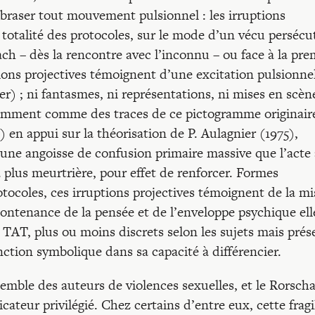
 abraser tout mouvement pulsionnel : les irruptions
 totalité des protocoles, sur le mode d’un vécu persécut
h – dès la rencontre avec l’inconnu – ou face à la pre
ptions projectives témoignent d’une excitation pulsionne
rer) ; ni fantasmes, ni représentations, ni mises en scèn
notamment comme des traces de ce pictogramme originair
) en appui sur la théorisation de P. Aulagnier (1975),
e une angoisse de confusion primaire massive que l’acte 
a plus meurtrière, pour effet de renforcer. Formes
tocoles, ces irruptions projectives témoignent de la mi
ontenance de la pensée et de l’enveloppe psychique ell
TAT, plus ou moins discrets selon les sujets mais prés
nction symbolique dans sa capacité à différencier.
emble des auteurs de violences sexuelles, et le Rorsch
cateur privilégié. Chez certains d’entre eux, cette fragi