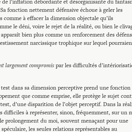
e de l’inflation débordante et désorganisante du fanta
. Sa fonction nettement défensive échoue à geler les
s comme à effacer la dimension objectale qu’ils
e le déni, voire le rejet de la réalité, ou bien le cliva
ui apparaît bien plus comme un renforcement des défen
estissement narcissique trophique sur lequel pourraien
 sont largement compromis
par les difficultés d’intériorisat
u test dans sa dimension perceptive prend une fonction
ppement que comme emprise, elle protège le sujet cont
test, d’une disparition de l’objet perceptif. Dans la réal
lus difficiles à représenter, sinon, fréquemment, sur un
ou le prolongement du moi, souvent menaçant pour une
péculaire, les seules relations représentables au