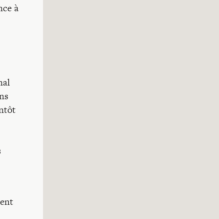
nce à
nal
ons
ntôt
s
ment