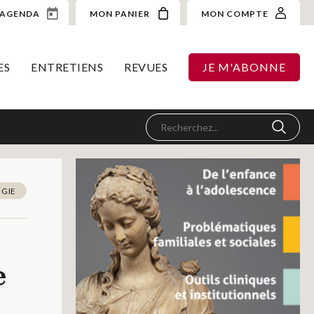
AGENDA
MON PANIER
MON COMPTE
ES
ENTRETIENS
REVUES
JE M'ABONNE
GIE
e