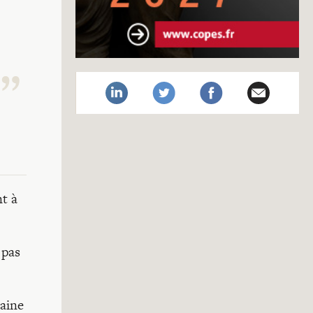
nt à
 pas
maine