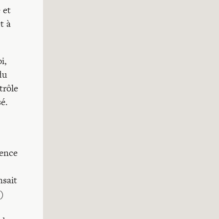
 et
t à
i,
du
trôle
é.
lence
nsait
)