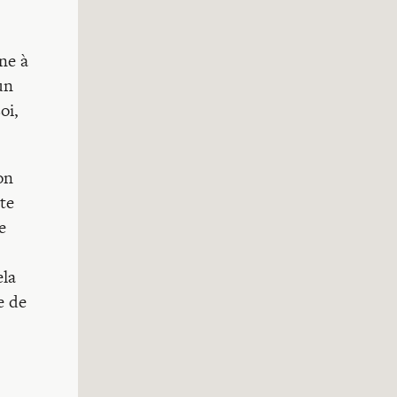
ne à
un
oi,
on
te
e
ela
e de