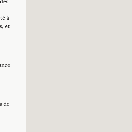
 des
té à
s, et
ance
s de