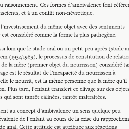
 du raisonnement. Ces formes d’ambivalence font référe
scients, et à un conflit non-névrotique.
t l’investissement du même objet avec des sentiments
e est considéré comme la forme la plus pathogène.
i loin que le stade oral ou un petit peu après (stade a
n (1932/1989), le processus de constitution de relati
n de la mère (premier objet du nourrisson) considéré ta
e est le résultat de l’incapacité du nourrisson à
elle le nourrit, est la même personne que la mère qu’il
n. Plus tard, l’enfant transfert ce clivage sur des objet
es qui sont tantôt câlinées, tantôt maltraitées.
buent au concept d’ambivalence un sens quelque peu
révalente de l’enfant au cours de la crise du rapproche
 anal. Cette attitude est attribuée aux réactions