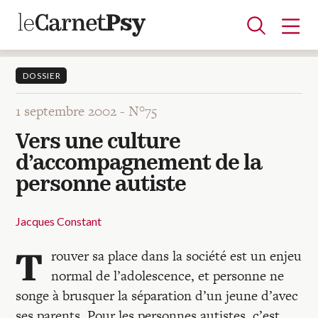
DOSSIER
1 septembre 2002 -
N°75
Articles
Vers une culture
A la une
Adolescence
Dispositif
Enfance
Périnatalité
Psychanalyse
Psychopathologie
Soin
d’accompagnement de la
Dossiers
personne autiste
Auteurs
Jacques Constant
T
rouver sa place dans la société est un enjeu
Blocs-notes
normal de l’adolescence, et personne ne
songe à brusquer la séparation d’un jeune d’avec
ses parents. Pour les personnes autistes, c’est