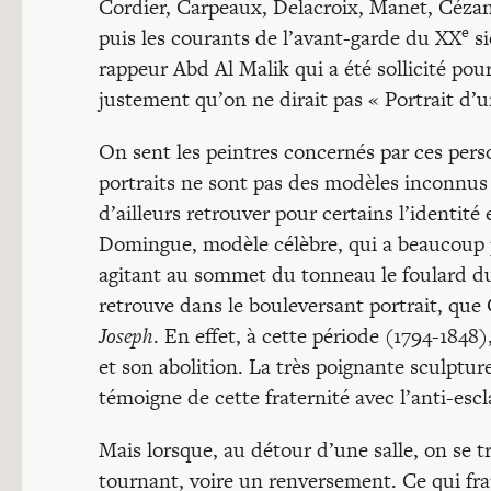
Cordier, Carpeaux, Delacroix, Manet, Cézan
e
puis les courants de l’avant-garde du XX
si
rappeur Abd Al Malik qui a été sollicité pou
justement qu’on ne dirait pas « Portrait d
On sent les peintres concernés par ces per
portraits ne sont pas des modèles inconnus 
d’ailleurs retrouver pour certains l’identité 
Domingue, modèle célèbre, qui a beaucoup po
agitant au sommet du tonneau le foulard du 
retrouve dans le bouleversant portrait, que G
Joseph
. En effet, à cette période (1794-1848)
et son abolition. La très poignante sculptu
témoigne de cette fraternité avec l’anti-esc
Mais lorsque, au détour d’une salle, on se tr
tournant, voire un renversement. Ce qui frap