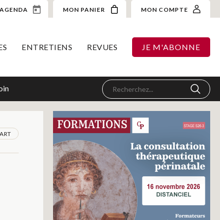
AGENDA
MON PANIER
MON COMPTE
ES
ENTRETIENS
REVUES
JE M'ABONNE
oin
ART