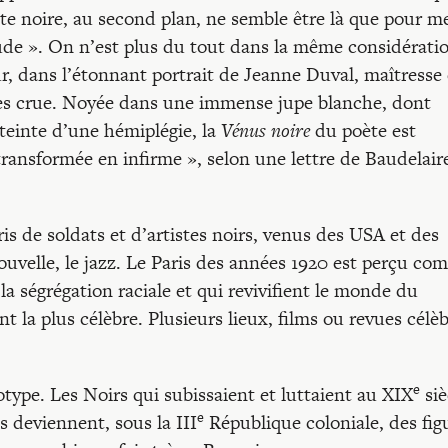
nte noire, au second plan, ne semble être là que pour m
tude ». On n’est plus du tout dans la même considérati
r, dans l’étonnant portrait de Jeanne Duval, maîtresse
rès crue. Noyée dans une immense jupe blanche, dont
tteinte d’une hémiplégie, la
Vénus noire
du poète est
transformée en infirme », selon une lettre de Baudelair
ris de soldats et d’artistes noirs, venus des USA et des
uvelle, le jazz. Le Paris des années 1920 est perçu c
a ségrégation raciale et qui revivifient le monde du
t la plus célèbre. Plusieurs lieux, films ou revues célè
e
otype. Les Noirs qui subissaient et luttaient au XIX
siè
e
ls deviennent, sous la III
République coloniale, des fig