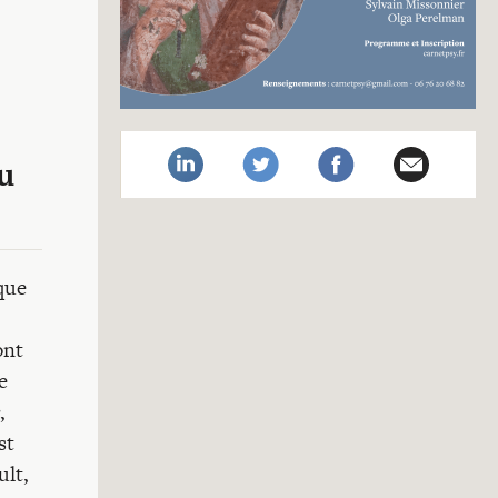
au
que
ont
e
,
st
ult,