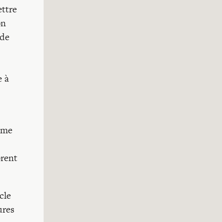
ettre
on
 de
e à
omme
brent
cle
ures