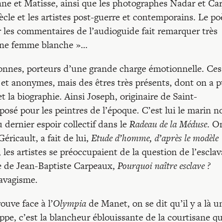
ne et Matisse, ainsi que les photographes Nadar et Car
ècle et les artistes post-guerre et contemporains. Le po
r les commentaires de l’audioguide fait remarquer très
’une femme blanche »…
sonnes, porteurs d’une grande charge émotionnelle. Ces
et anonymes, mais des êtres très présents, dont on a 
et la biographie. Ainsi Joseph, originaire de Saint-
sé pour les peintres de l’époque. C’est lui le marin no
dernier espoir collectif dans le
Radeau de la Méduse
. O
éricault, a fait de lui,
Etude d’homme, d’après le modèle
, les artistes se préoccupaient de la question de l’escla
re de Jean-Baptiste Carpeaux,
Pourquoi naître esclave ?
lavagisme.
ouve face à l’
Olympia
de Manet, on se dit qu’il y a là u
pe, c’est la blancheur éblouissante de la courtisane qu