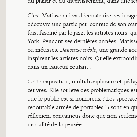
du plaisir et du divertissement, dans une ic
C’est Matisse qui va déconstruire ces images
découvre une partie peu connue de son œuvre
fois, fasciné par le jazz, les artistes noirs, 
York. Pendant ses dernières années, Matisse
ou métisses.
Danseuse créole
, une grande go
inspirent les artistes noirs. Quelle extraord
dans un fauteuil roulant !
Cette exposition, multidisciplinaire et péda
œuvres. Elle soulève des problématiques esth
que le public est si nombreux ? Les spectat
redoutable armée de portables !) sont en qu
réflexion, convaincus donc que non seuleme
modalité de la pensée.