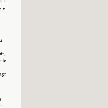
jat,
ète-
pu
ir,
n le
vage
n
i