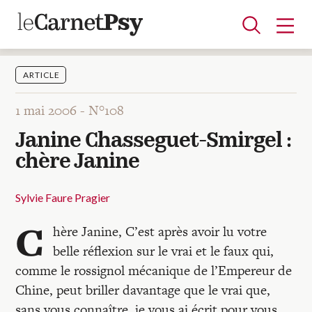
ARTICLE
1 mai 2006 -
N°108
Articles
Janine Chasseguet-Smirgel :
A la une
Adolescence
Dispositif
Enfance
Périnatalité
Psychanalyse
Psychopathologie
Soin
chère Janine
Dossiers
Sylvie Faure Pragier
Auteurs
C
hère Janine, C’est après avoir lu votre
belle réflexion sur le vrai et le faux qui,
Blocs-notes
comme le rossignol mécanique de l’Empereur de
Chine, peut briller davantage que le vrai que,
sans vous connaître, je vous ai écrit pour vous