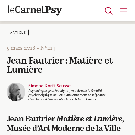
ARTICLE
5 mars 2018 -
N°214
Articles
Jean Fautrier : Matière et
A la une
Adolescence
Dispositif
Enfance
Périnatalité
Psychanalyse
Psychopathologie
Soin
Lumière
Dossiers
Simone Korff Sausse
Psychologue-psychanalyste, membre de la Société
Auteurs
psychanalytique de Paris, anciennement enseignante-
chercheure à l’université Denis Diderot, Paris 7
Blocs-notes
Jean Fautrier
Matière et Lumière
,
Musée d’Art Moderne de la Ville